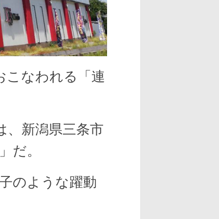
おこなわれる「連
は、新潟県三条市
」だ。
子のような躍動