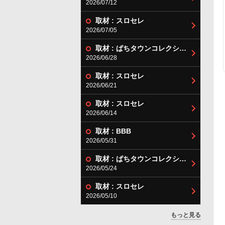
2026/07/12
取材 : スロセレ
2026/07/05
取材 : ぱちタウンコレクション
2026/06/28
取材 : スロセレ
2026/06/21
取材 : スロセレ
2026/06/14
取材 : BBB
2026/05/31
取材 : ぱちタウンコレクション
2026/05/24
取材 : スロセレ
2026/05/10
もっと見る