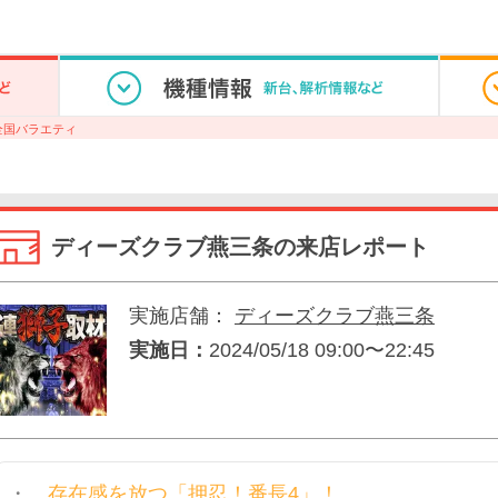
全国バラエティ
ディーズクラブ燕三条の来店レポート
実施店舗：
ディーズクラブ燕三条
実施日：
2024/05/18 09:00〜22:45
存在感を放つ「押忍！番長4」！