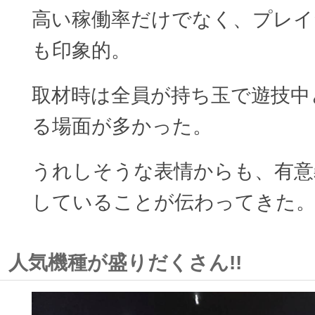
高い稼働率だけでなく、プレイ
も印象的。
取材時は全員が持ち玉で遊技中
る場面が多かった。
うれしそうな表情からも、有意
していることが伝わってきた
人気機種が盛りだくさん!!