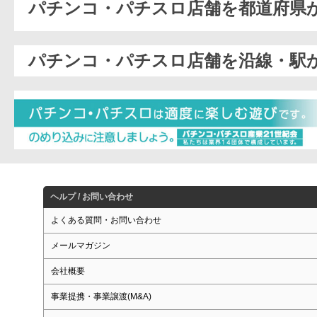
パチンコ・パチスロ店舗を都道府県
パチンコ・パチスロ店舗を沿線・駅
ヘルプ / お問い合わせ
よくある質問・お問い合わせ
メールマガジン
会社概要
事業提携・事業譲渡(M&A)