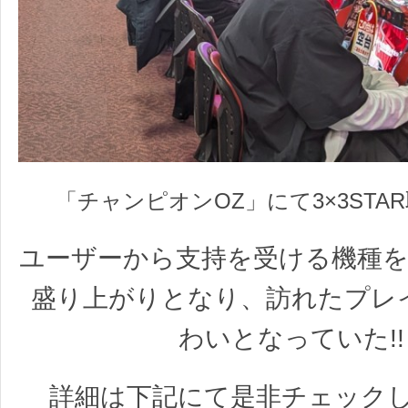
「チャンピオンOZ」にて3×3STAR
ユーザーから支持を受ける機種
盛り上がりとなり、訪れたプレ
わいとなっていた!!
詳細は下記にて是非チェックし