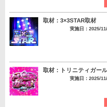
取材：3×3STAR取材
実施日：2025/11/1
取材：トリニティガー
実施日：2025/11/0