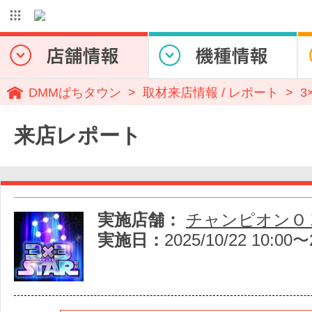
DMMぱちタウン
取材来店情報 / レポート
3
来店レポート
実施店舗：
チャンピオンＯ
実施日：
2025/10/22 10:00〜