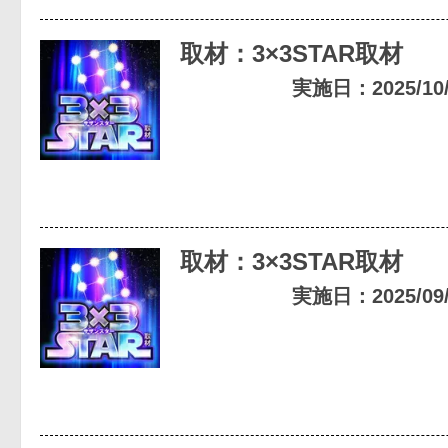
取材：3×3STAR取材
実施日：2025/10/2
取材：3×3STAR取材
実施日：2025/09/3