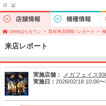
DMMぱちタウン
取材来店情報 / レポート
来店レポート
実施店舗：
メガフェイス93
実施日：
2026/02/18 10:00〜