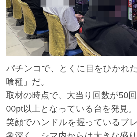
パチンコで、とくに目をひかれた
喰種」だ。
取材の時点で、大当り回数が50回を
00pt以上となっている台を発見。
笑顔でハンドルを握っているプ
象深く、シマ内からは大きな盛