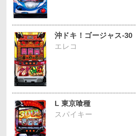
沖ドキ！ゴージャス-30
エレコ
L 東京喰種
スパイキー