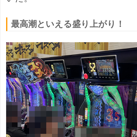
最高潮といえる盛り上がり！