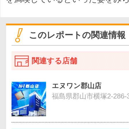
このレポートの関連情報
関連する店舗
エヌワン郡山店
福島県郡山市横塚2-286-