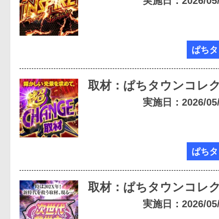
実施日：2026/05/2
ぱちタ
取材：ぱちタウンコレ
実施日：2026/05/1
ぱちタ
取材：ぱちタウンコレ
実施日：2026/05/1