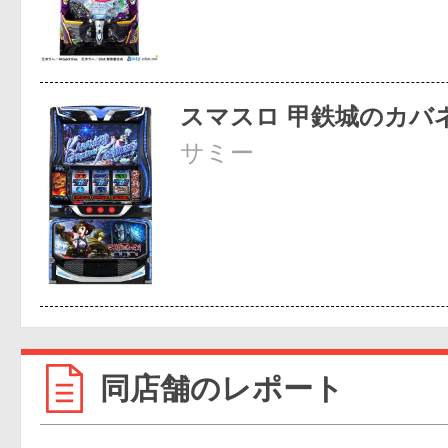
スマスロ 甲鉄城のカバ
サミー
同店舗のレポート