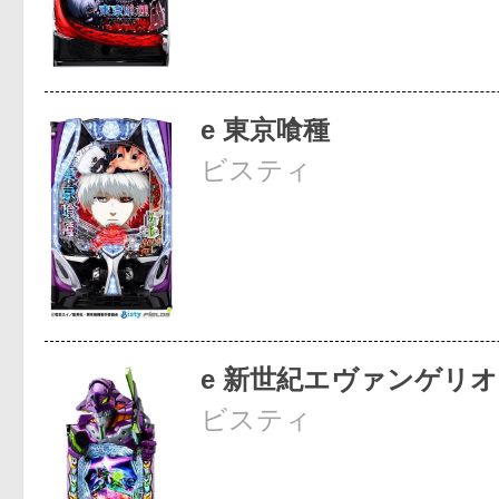
e 東京喰種
ビスティ
e 新世紀エヴァンゲリオ
ビスティ