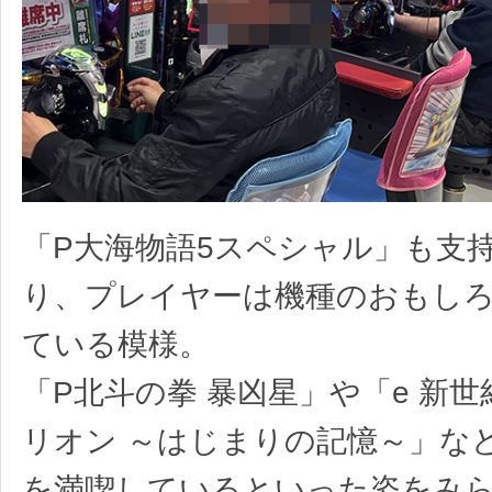
「P大海物語5スペシャル」も支
り、プレイヤーは機種のおもし
ている模様。
「P北斗の拳 暴凶星」や「e 新
リオン ～はじまりの記憶～」な
を満喫しているといった姿をみ