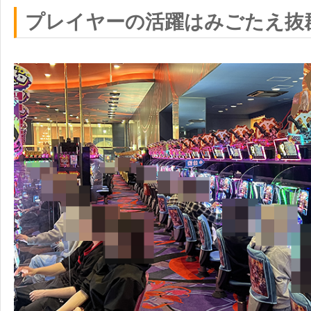
プレイヤーの活躍はみごたえ抜群