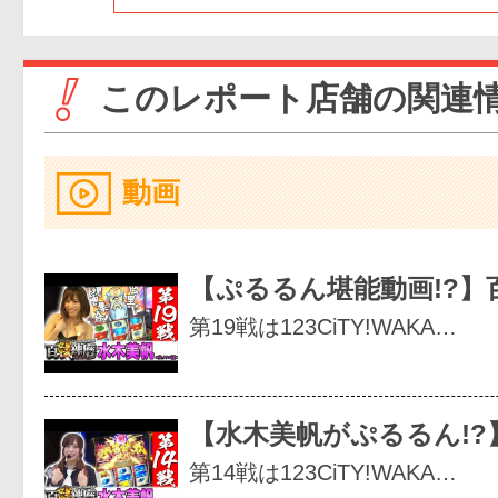
このレポート店舗の関連
動画
【ぷるるん堪能動画!?】
第19戦は123CiTY!WAKA…
【水木美帆がぷるるん!?
第14戦は123CiTY!WAKA…