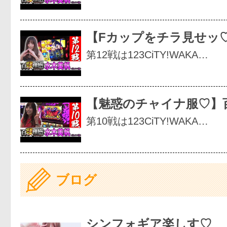
【Fカップをチラ見せッ
第12戦は123CiTY!WAKA…
【魅惑のチャイナ服♡】
第10戦は123CiTY!WAKA…
ブログ
シンフォギア楽しす♡