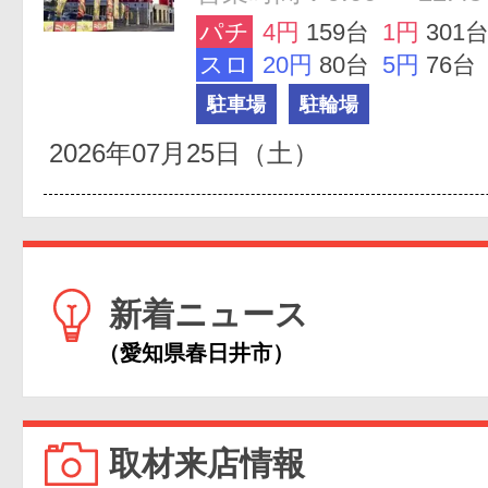
パチ
4円
159台
1円
301
スロ
20円
80台
5円
76台
駐車場
駐輪場
2026年07月25日（土）
新着ニュース
（愛知県春日井市）
取材来店情報