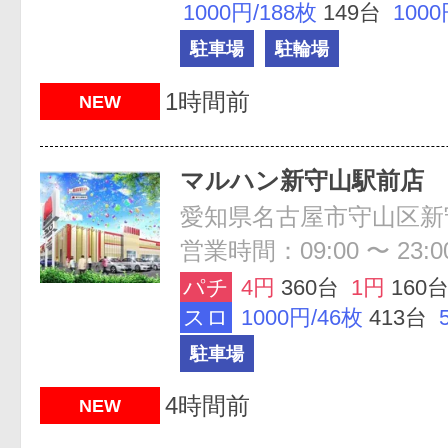
1000円/188枚
149台
1000
駐車場
駐輪場
1時間前
NEW
マルハン新守山駅前店
営業時間：09:00 〜 23:0
パチ
4円
360台
1円
160
スロ
1000円/46枚
413台
駐車場
4時間前
NEW