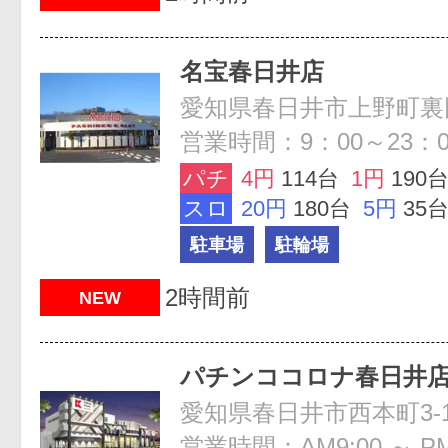
名宝春日井店
愛知県春日井市上野町裏田
営業時間：9：00～23：0
パチ
4円
114台
1円
190
スロ
20円
180台
5円
35
駐車場
駐輪場
2時間前
NEW
パチンココロナ春日井
愛知県春日井市西本町3-1
営業時間：AM9:00 ～ PM