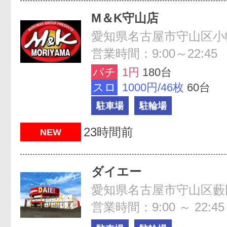
M＆K守山店
愛知県名古屋市守山区小幡南
営業時間：9:00～22:45
パチ
1円
180台
スロ
1000円/46枚
60台
駐車場
駐輪場
23時間前
NEW
ダイエー
愛知県名古屋市守山区藪田
営業時間：9:00 ～ 22:45