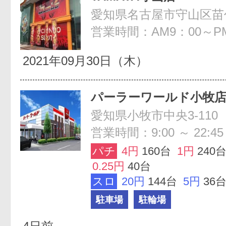
愛知県名古屋市守山区苗代1
営業時間：AM9：00～PM
2021年09月30日（木）
パーラーワールド小牧
愛知県小牧市中央3-110
営業時間：9:00 ～ 22:45
パチ
4円
160台
1円
240
0.25円
40台
スロ
20円
144台
5円
36
駐車場
駐輪場