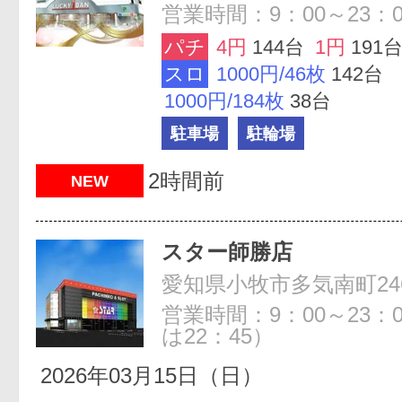
営業時間：9：00～23：0
パチ
4円
144台
1円
191
スロ
1000円/46枚
142台
1000円/184枚
38台
駐車場
駐輪場
2時間前
NEW
スター師勝店
愛知県小牧市多気南町24
営業時間：9：00～23：
は22：45）
2026年03月15日（日）