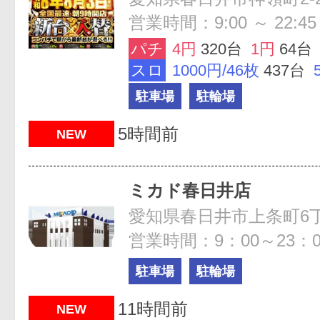
営業時間：9:00 ～ 22:45
パチ
4円
320台
1円
64台
スロ
1000円/46枚
437台
駐車場
駐輪場
5時間前
NEW
ミカド春日井店
愛知県春日井市上条町6丁
営業時間：9：00～23：0
駐車場
駐輪場
11時間前
NEW