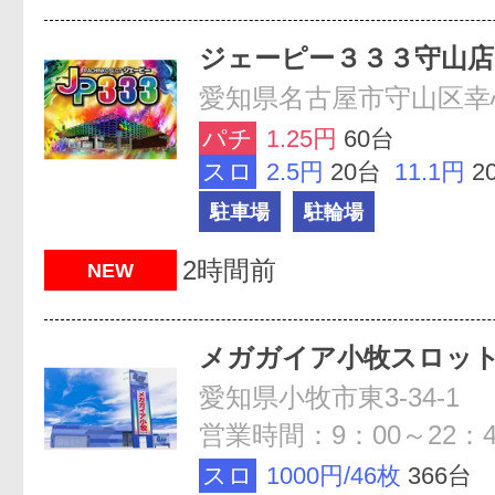
ジェーピー３３３守山店
愛知県名古屋市守山区幸心2
パチ
1.25円
60台
スロ
2.5円
20台
11.1円
2
駐車場
駐輪場
2時間前
NEW
メガガイア小牧スロッ
愛知県小牧市東3-34-1
営業時間：9：00～22：4
スロ
1000円/46枚
366台