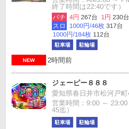
終了時間は22:40です）
パチ
4円
267台
1円
230
スロ
1000円/46枚
317台
1000円/184枚
112台
駐車場
駐輪場
2時間前
NEW
ジェーピー８８８
愛知県春日井市松河戸町
営業時間：9:00 ～ 23:0
45迄）
駐車場
駐輪場