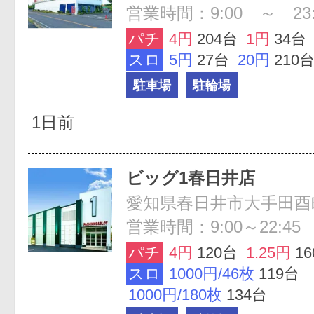
営業時間：9:00 ～ 23:
パチ
4円
204台
1円
34台
スロ
5円
27台
20円
210
駐車場
駐輪場
1日前
ビッグ1春日井店
愛知県春日井市大手田酉町3
営業時間：9:00～22:45
パチ
4円
120台
1.25円
1
スロ
1000円/46枚
119台
1000円/180枚
134台