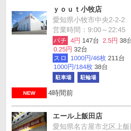
ｙｏｕｔ小牧店
愛知県小牧市中央2-2-2
営業時間：9:00～22:45
パチ
4円
147台
2.5円
38
0.25円
32台
スロ
1000円/46枚
211台
1000円/184枚
38台
駐車場
駐輪場
4時間前
NEW
エール上飯田店
愛知県名古屋市北区上飯田通