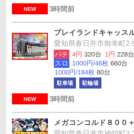
3時間前
NEW
プレイランドキャッス
愛知県春日井市御幸町2-
パチ
4円
320台
1円
228
スロ
1000円/46枚
660台
1000円/184枚
80台
駐車場
駐輪場
3時間前
NEW
メガコンコルド８００
愛知県春日井市神領町2-2