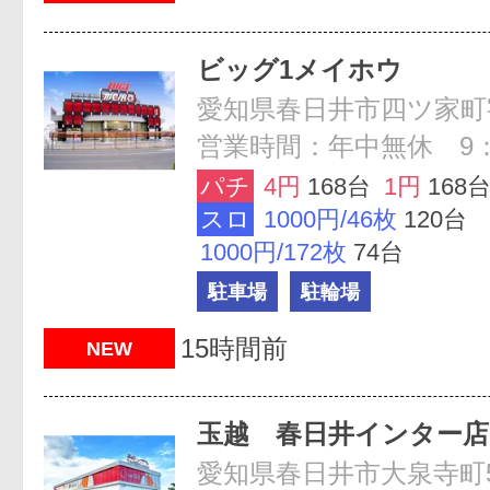
ビッグ1メイホウ
営業時間：年中無休 9：0
パチ
4円
168台
1円
168
スロ
1000円/46枚
120台
1000円/172枚
74台
駐車場
駐輪場
15時間前
NEW
玉越 春日井インター店
愛知県春日井市大泉寺町5