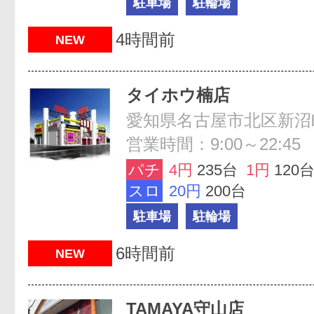
駐車場
駐輪場
4時間前
NEW
タイホウ楠店
愛知県名古屋市北区新沼町
営業時間：9:00～22:45
パチ
4円
235台
1円
120
スロ
20円
200台
駐車場
駐輪場
6時間前
NEW
TAMAYA守山店