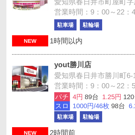
愛知県春日井市町屋町字黒
営業時間：9：00～22：4
駐車場
駐輪場
1時間以内
NEW
yout勝川店
愛知県春日井市勝川町6-1
営業時間：9：00～22：5
パチ
4円
89台
1.25円
12
スロ
1000円/46枚
98台
6
駐車場
駐輪場
2時間前
NEW