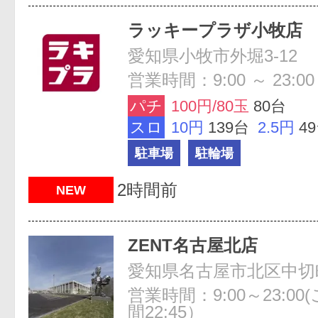
ラッキープラザ小牧店
愛知県小牧市外堀3-12
営業時間：9:00 ～ 23:00
パチ
100円/80玉
80台
スロ
10円
139台
2.5円
4
駐車場
駐輪場
2時間前
NEW
ZENT名古屋北店
愛知県名古屋市北区中切町
営業時間：9:00～23:0
間22:45）