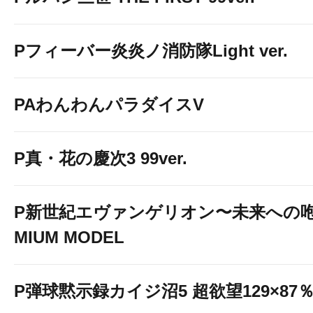
Pフィーバー炎炎ノ消防隊Light ver.
PAわんわんパラダイスV
P真・花の慶次3 99ver.
P新世紀エヴァンゲリオン〜未来への咆
MIUM MODEL
P弾球黙示録カイジ沼5 超欲望129×87％V