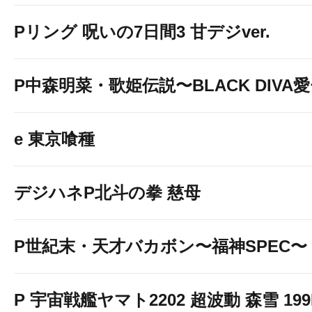
Pリング 呪いの7日間3 甘デジver.
P中森明菜・歌姫伝説〜BLACK DIVA
e 東京喰種
デジハネP北斗の拳 慈母
P世紀末・天才バカボン〜福神SPEC〜
P 宇宙戦艦ヤマト2202 超波動 森雪 199LT