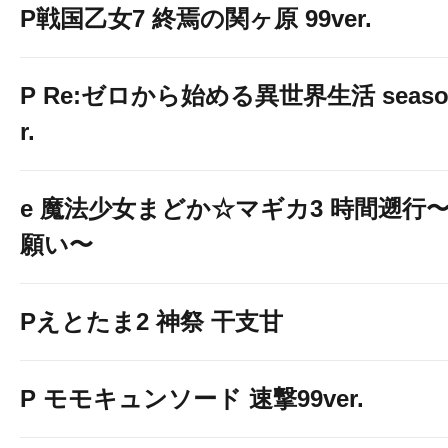
P戦国乙女7 終焉の関ヶ原 99ver.
P Re:ゼロから始める異世界生活 season2
r.
e 魔法少女まどか☆マギカ3 時間遡行
願い〜
Pえとたま2 神祭 干支甘
P モモキュンソード 速撃99ver.