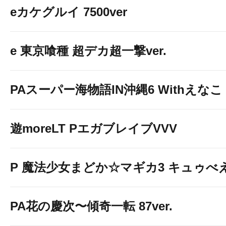
eカケグルイ 7500ver
e 東京喰種 超デカ超一撃ver.
PAスーパー海物語IN沖縄6 Withえなこ
遊moreLT PエガブレイブVVV
P 魔法少女まどか☆マギカ3 キュゥべえv
PA花の慶次〜傾奇一転 87ver.