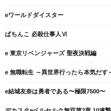
eワールドダイスター
ぱちんこ 必殺仕事人Ⅵ
e 東京リベンジャーズ 聖夜決戦編
e 無職転生 ～異世界行ったら本気だす
e結城友奈は勇者である〜極限7500〜
デカスタeベルセルク無双第2章 10連撃V