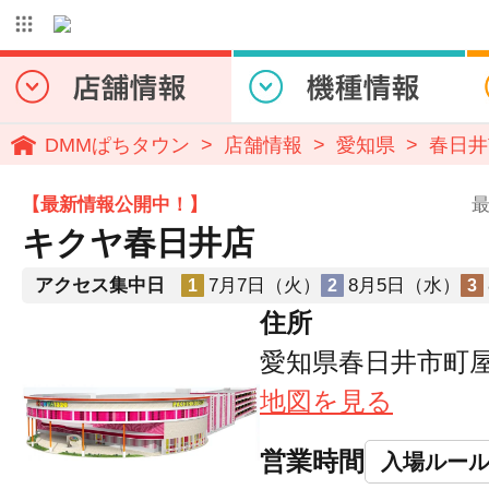
DMMぱちタウン
店舗情報
愛知県
春日井
【最新情報公開中！】
最
キクヤ春日井店
アクセス集中日
7月7日（火）
8月5日（水）
1
2
3
住所
愛知県春日井市町屋
地図を見る
営業時間
入場ルー