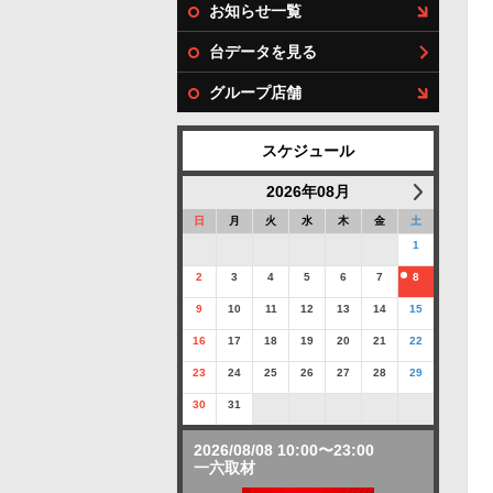
お知らせ一覧
台データを見る
グループ店舗
スケジュール
2026年08月
日
月
火
水
木
金
土
1
2
3
4
5
6
7
8
9
10
11
12
13
14
15
16
17
18
19
20
21
22
23
24
25
26
27
28
29
30
31
2026/08/08 10:00〜23:00
一六取材