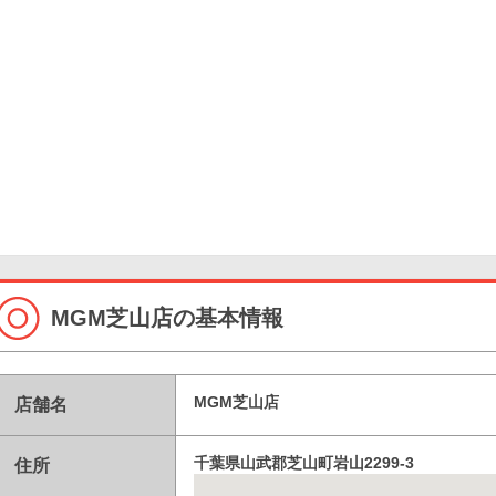
MGM芝山店の基本情報
MGM芝山店
店舗名
千葉県山武郡芝山町岩山2299-3
住所