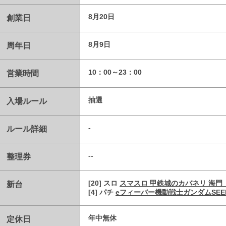
8月20日
創業日
8月9日
周年日
10：00～23：00
営業時間
抽選
入場ルール
-
ルール詳細
--
整理券
[20] スロ
スマスロ 甲鉄城のカバネリ 海門
新台
[4] パチ
eフィーバー機動戦士ガンダムSEE
年中無休
定休日