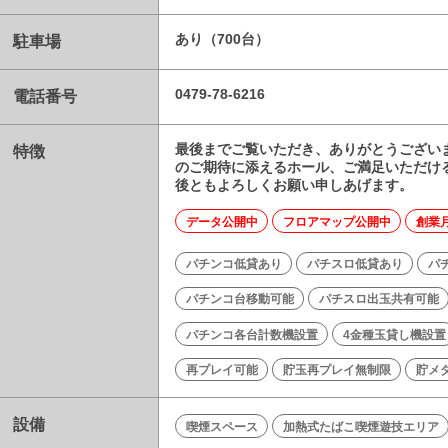
あり（700台）
駐車場
0479-78-6216
電話番号
最後までご覧いただき、ありがとうござい
特徴
のご期待に添えるホール、ご満足いただけ
後ともよろしくお願い申しあげます。
データ公開中
フロアマップ公開中
創業
パチンコ低貸あり
パチスロ低貸あり
パ
パチンコ台移動可能
パチスロ出玉共有可能
パチンコ各台計数機設置
4金種玉貸し機設置
再プレイ可能
貯玉再プレイ無制限
貯メ
設備
喫煙スペース
加熱式たばこ喫煙遊技エリア