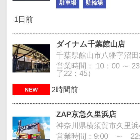
駐車場
駐輪場
1日前
ダイナム千葉館山店
千葉県館山市八幡字沼田2
営業時間： 10：00 ～ 
了22：45）
2時間前
NEW
ZAP京急久里浜店
神奈川県横須賀市久里浜4-
営業時間：9:00 ～ 22: