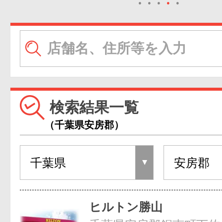
●
●
●
●
●
検索結果一覧
（千葉県安房郡）
ヒルトン勝山