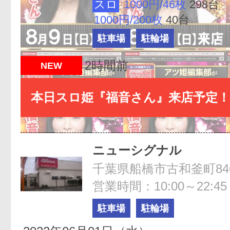
スロ
1000円/46枚
298台
1000円/200枚
40台
駐車場
駐輪場
2時間前
NEW
本日スロ姫『福音さん』来店予定！
ニューシグナル
千葉県船橋市古和釜町846
営業時間：10:00～22:45
駐車場
駐輪場