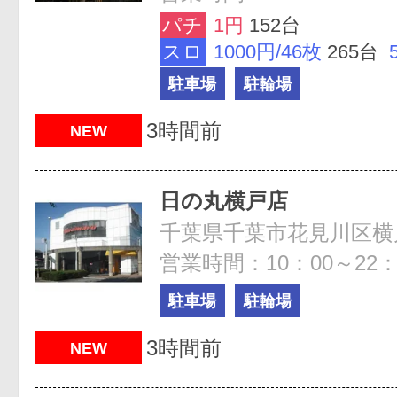
パチ
1円
152台
スロ
1000円/46枚
265台
駐車場
駐輪場
3時間前
NEW
日の丸横戸店
千葉県千葉市花見川区横戸町
営業時間：10：00～22：
駐車場
駐輪場
3時間前
NEW