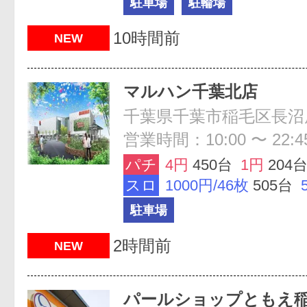
駐車場
駐輪場
10時間前
NEW
マルハン千葉北店
千葉県千葉市稲毛区長沼原
営業時間：10:00 〜 22:4
パチ
4円
450台
1円
204
スロ
1000円/46枚
505台
駐車場
2時間前
NEW
パールショップともえ