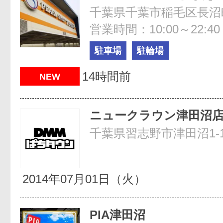
千葉県千葉市稲毛区長沼町3
営業時間：10:00～22:40
駐車場
駐輪場
14時間前
NEW
ニュークラウン津田沼
千葉県習志野市津田沼1-11
2014年07月01日（火）
PIA津田沼