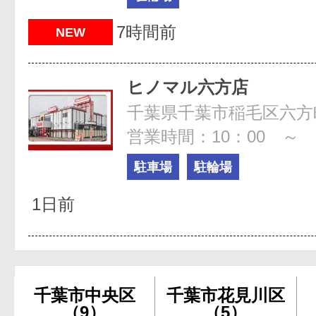
7時間前
NEW
ヒノマル六方店
千葉県千葉市稲毛区六方町
営業時間：10：00 ～ 2
駐車場
駐輪場
1日前
千葉市中央区
千葉市花見川区
（9）
（5）