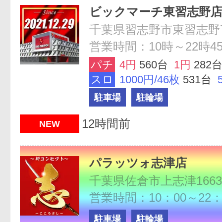
ビックマーチ東習志野
千葉県習志野市東習志野7-
営業時間：10時～22時4
パチ
4円
560台
1円
282
スロ
1000円/46枚
531台
駐車場
駐輪場
12時間前
NEW
パラッツォ志津店
営業時間：10：00～22：
駐車場
駐輪場