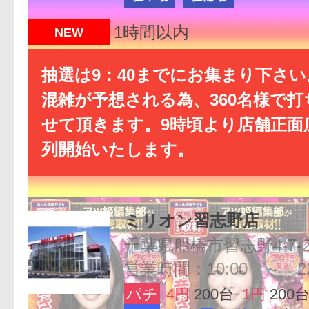
1時間以内
NEW
抽選は9：40までにお集まり下さ
混雑が予想される為、360名様で
せて頂きます。9時頃より店舗正面
列開始いたします。
ミリオン習志野店
千葉県船橋市習志野4-7-
営業時間：10:00 ～ 22
パチ
4円
200台
1円
200