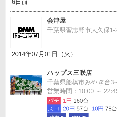
6日前
会津屋
千葉県習志野市大久保1-2
2014年07月01日（火）
ハップス三咲店
千葉県船橋市みやぎ台3-4
営業時間：10:00 ～ 22:4
パチ
1円
160台
スロ
20円
57台
10円
78