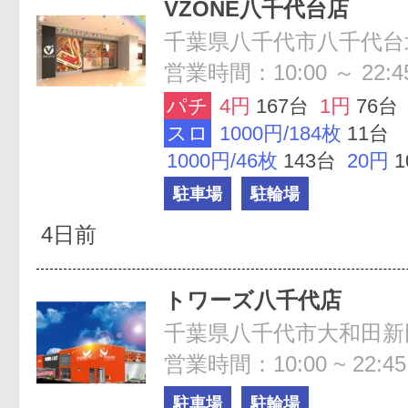
VZONE八千代台店
営業時間：10:00 ～ 22:4
パチ
4円
167台
1円
76台
スロ
1000円/184枚
11台
1000円/46枚
143台
20円
1
駐車場
駐輪場
4日前
トワーズ八千代店
千葉県八千代市大和田新田1
営業時間：10:00 ~ 22:45
駐車場
駐輪場