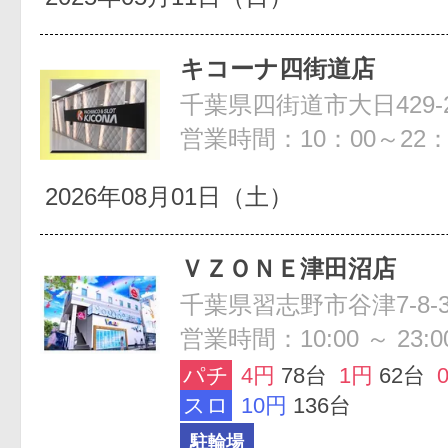
キコーナ四街道店
営業時間：10：00～22：
2026年08月01日（土）
ＶＺＯＮＥ津田沼店
千葉県習志野市谷津7-8-
営業時間：10:00 ～ 23:0
パチ
4円
78台
1円
62台
スロ
10円
136台
駐輪場