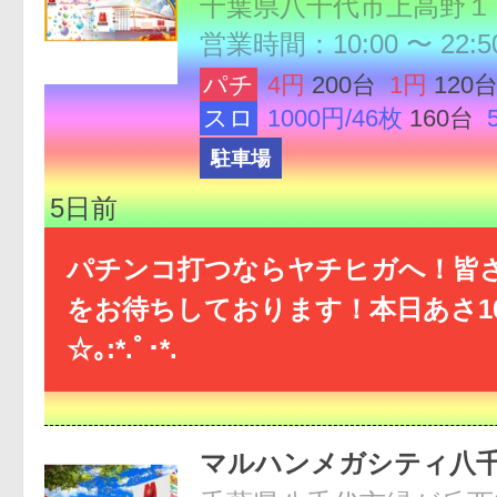
千葉県八千代市上高野１
営業時間：10:00 〜 22:5
パチ
4円
200台
1円
120
スロ
1000円/46枚
160台
駐車場
5日前
パチンコ打つならヤチヒガへ！皆
をお待ちしております！本日あさ1
☆｡:*.ﾟ･*.
マルハンメガシティ八