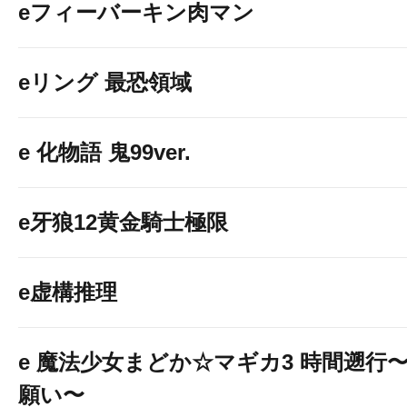
eフィーバーキン肉マン
eリング 最恐領域
e 化物語 鬼99ver.
e牙狼12黄金騎士極限
e虚構推理
e 魔法少女まどか☆マギカ3 時間遡行
願い〜