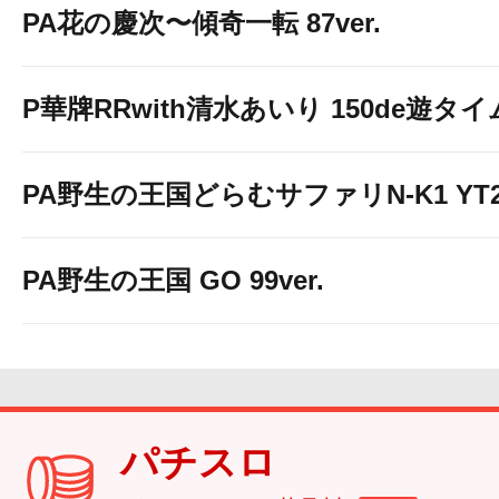
PA花の慶次〜傾奇一転 87ver.
P華牌RRwith清水あいり 150de遊タイ
PA野生の王国どらむサファリN-K1 YT2
PA野生の王国 GO 99ver.
パチスロ