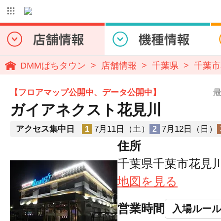
DMMぱちタウン
店舗情報
千葉県
千葉市
【フロアマップ公開中、データ公開中】
最
ガイアネクスト花見川
アクセス集中日
7月11日（土）
7月12日（日）
1
2
住所
千葉県千葉市花見川区
地図を見る
営業時間
入場ルー