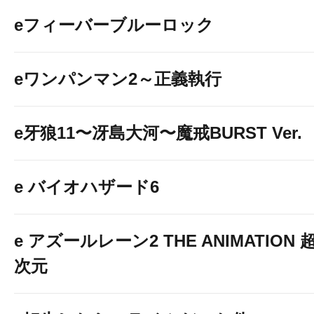
eフィーバーブルーロック
eワンパンマン2～正義執行
e牙狼11〜冴島大河〜魔戒BURST Ver.
e バイオハザード6
e アズールレーン2 THE ANIMATION 
次元