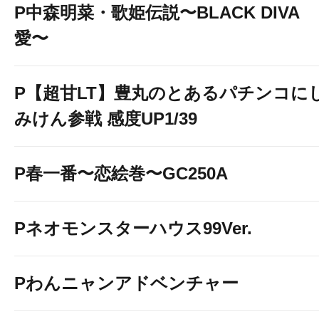
P中森明菜・歌姫伝説〜BLACK DIVA
愛〜
P【超甘LT】豊丸のとあるパチンコに
みけん参戦 感度UP1/39
P春一番〜恋絵巻〜GC250A
Pネオモンスターハウス99Ver.
Pわんニャンアドベンチャー