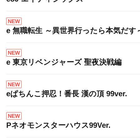
NEW
e 無職転生 ～異世界行ったら本気だす
NEW
e 東京リベンジャーズ 聖夜決戦編
NEW
eぱちんこ押忍！番長 漢の頂 99ver.
NEW
Pネオモンスターハウス99Ver.