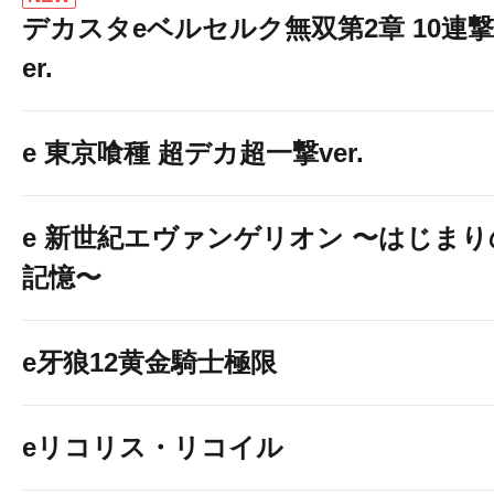
デカスタeベルセルク無双第2章 10連撃
er.
e 東京喰種 超デカ超一撃ver.
e 新世紀エヴァンゲリオン 〜はじまり
記憶〜
e牙狼12黄金騎士極限
eリコリス・リコイル