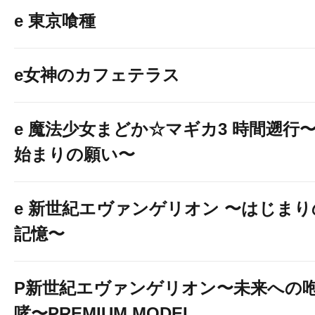
e 東京喰種
e女神のカフェテラス
e 魔法少女まどか☆マギカ3 時間遡行
始まりの願い〜
e 新世紀エヴァンゲリオン 〜はじまり
記憶〜
P新世紀エヴァンゲリオン〜未来への
哮〜PREMIUM MODEL