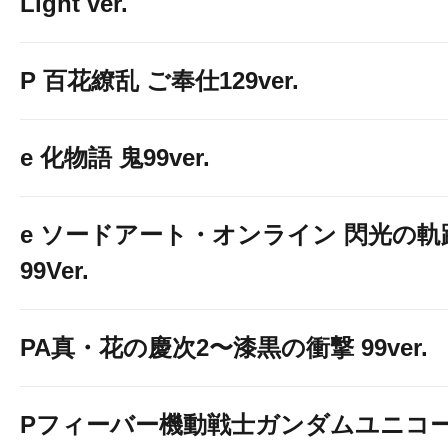
Light ver.
P 百花繚乱 ご奉仕129ver.
e 化物語 鬼99ver.
e ソードアート・オンライン 閃光の軌
99Ver.
PA真・花の慶次2〜漆黒の衝撃 99ver.
Pフィーバー機動戦士ガンダムユニコ