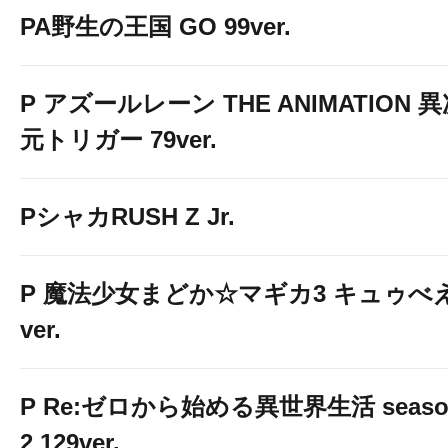
PA野生の王国 GO 99ver.
P アズールレーン THE ANIMATION 
元トリガー 79ver.
PシャカRUSH Z Jr.
P 魔法少女まどか☆マギカ3 キュゥべ
ver.
P Re:ゼロから始める異世界生活 seaso
2 129ver.