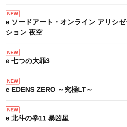
NEW
e ソードアート・オンライン アリシゼ
ション 夜空
NEW
e 七つの大罪3
NEW
e EDENS ZERO ～究極LT～
NEW
e 北斗の拳11 暴凶星