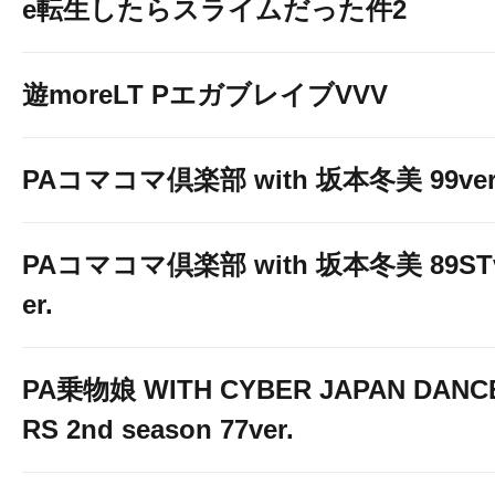
e転生したらスライムだった件2
遊moreLT PエガブレイブVVV
PAコマコマ倶楽部 with 坂本冬美 99ver
PAコマコマ倶楽部 with 坂本冬美 89ST
er.
PA乗物娘 WITH CYBER JAPAN DANC
RS 2nd season 77ver.