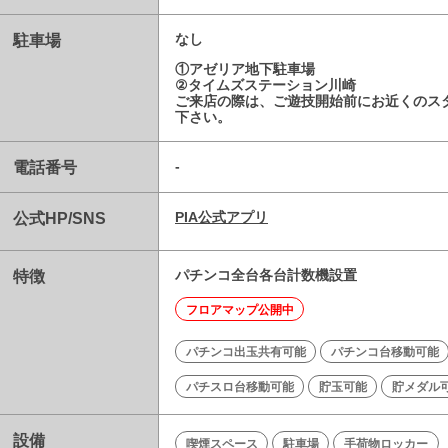
駐車場
なし
①アゼリア地下駐車場
②タイムズステーション川崎
ご来店の際は、ご遊技開始前にお近くのス
下さい。
電話番号
-
公式HP/SNS
PIA公式アプリ
特徴
パチンコ全台各台計数機設置
フロアマップ公開中
パチンコ出玉共有可能
パチンコ台移動可能
パチスロ台移動可能
貯玉可能
貯メダル
設備
喫煙スペース
駐車場
手荷物ロッカー