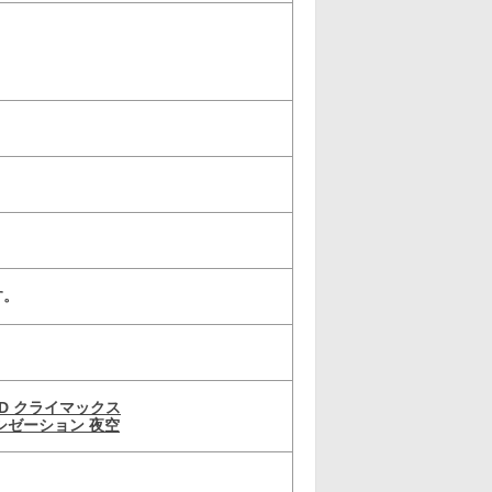
す。
D クライマックス
シゼーション 夜空