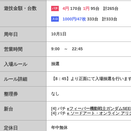
遊技金額・台数
4円
170台
1円
95台
計265台
パチ
1000円/47枚
333台
計333台
スロ
周年日
10月1日
営業時間
9:00 ～ 22:45
入場ルール
抽選
ルール詳細
【8：45】より正面にて入場抽選を行いま
整理券
なし
新台
[4] パチ
eフィーバー機動戦士ガンダムSEE
[4] パチ
e ソードアート・オンライン アリ
定休日
年中無休