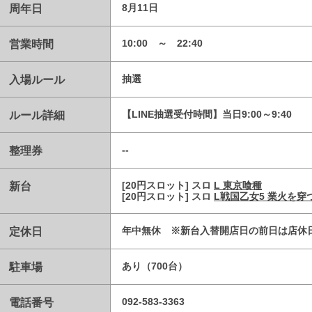
周年日
8月11日
営業時間
10:00 ～ 22:40
入場ルール
抽選
ルール詳細
【LINE抽選受付時間】当日9:00～9:40
整理券
--
新台
[20円スロット] スロ
L 東京喰種
[20円スロット] スロ
L戦国乙女5 業火を穿
定休日
年中無休 ※新台入替開店日の前日は店休日
駐車場
あり（700台）
電話番号
092-583-3363