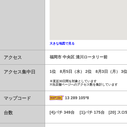
大きな地図で見る
アクセス
福岡市 中央区 清川ロータリー前
アクセス集中日
1位 8月5日（水） 2位 8月3日（月） 3
※直近30日間を対象としています
※当店舗ページへのアクセス数を集計しています
マップコード
13 289 105*8
台数
[4]パチ 349台 [1]パチ 175台 [20] ス