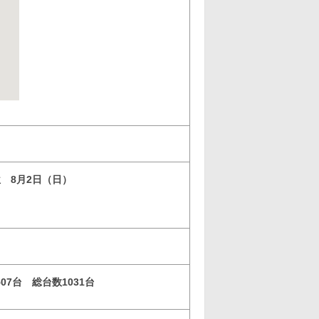
位 8月2日（日）
ロ507台 総台数1031台