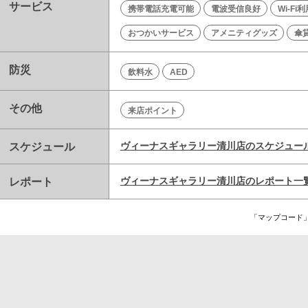
サービス
携帯電話充電可能
電波受信良好
Wi-Fi
おつかいサービス
アメニティグッズ
傘
防災
飲料水
AED
その他
来店ポイント
スケジュール
ヴィーナスギャラリー清川店のスケジュー
レポート
ヴィーナスギャラリー清川店のレポート一
「マップコード」