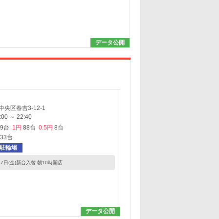
データ公開
央区春吉3-12-1
0 ～ 22:40
29台
1円
88台
0.5円
8台
533台
駐輪場
7日(金)新台入替 朝10時開店
データ公開