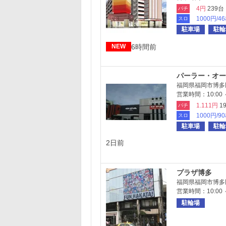
4円
239台
パチ
1000円/4
スロ
駐車場
駐輪
6時間前
NEW
パーラー・オー
福岡県福岡市博多区
営業時間：10:00 ～
1.111円
1
パチ
1000円/9
スロ
駐車場
駐輪
2日前
プラザ博多
福岡県福岡市博多
営業時間：10:00 ～
駐輪場