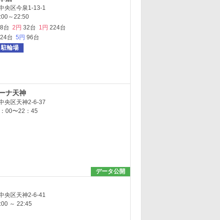
央区今泉1-13-1
00～22:50
88台
2円
32台
1円
224台
324台
5円
96台
駐輪場
リーナ天神
央区天神2-6-37
：00〜22：45
データ公開
央区天神2-6-41
0 ～ 22:45