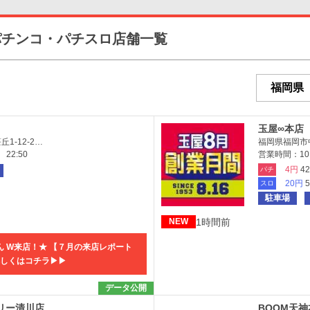
パチンコ・パチスロ店舗一覧
玉屋∞本店
1-12-2…
福岡県福岡市中
22:50
営業時間：10:0
4円
4
パチ
20円
スロ
駐車場
1時間前
NEW
さん W来店！★ 【７月の来店レポート
くはコチラ▶︎▶︎
データ公開
リー清川店
BOOM天神