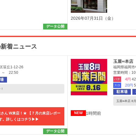
2026年07月31日（金）
データ公開
の新着ニュース
玉屋∞本店
丘1-12-26
福岡県福岡市中
～ 22:50
営業時間：10:0
4円
4
場
パチ
20円
スロ
ン！
駐車場
玉屋∞本店 8月
1時間前
NEW
月咲さん W来店！★ 【７月の来店レポー
。詳しくはコチラ▶︎▶︎
データ公開