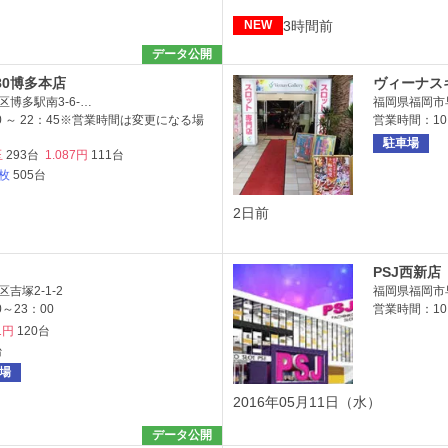
3時間前
NEW
データ公開
80博多本店
ヴィーナス
博多駅南3-6-…
福岡県福岡市早
0 ～ 22：45※営業時間は変更になる場
営業時間：10:0
駐車場
玉
293台
1.087円
111台
6枚
505台
2日前
PSJ西新店
吉塚2-1-2
福岡県福岡市早
～23：00
営業時間：10:
1円
120台
台
場
2016年05月11日（水）
データ公開