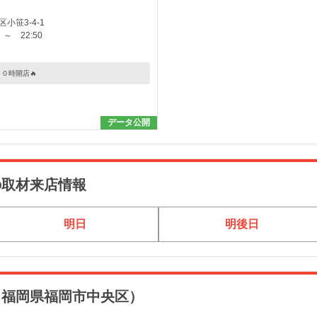
小笹3-4-1
～ 22:50
０時開店🔥
データ公開
の取材来店情報
明日
明後日
（福岡県福岡市中央区）