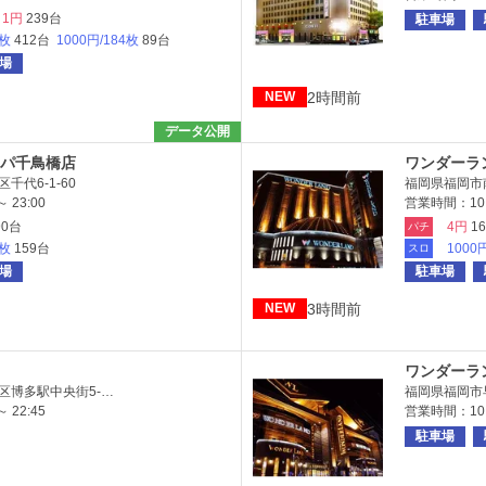
1円
239台
駐車場
6枚
412台
1000円/184枚
89台
場
2時間前
NEW
データ公開
パ千鳥橋店
ワンダーラ
千代6-1-60
福岡県福岡市南
 23:00
営業時間：10:0
90台
4円
1
パチ
0枚
159台
1000
スロ
場
駐車場
3時間前
NEW
ワンダーラ
区博多駅中央街5-…
福岡県福岡市早
 22:45
営業時間：10:0
駐車場