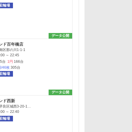
駐輪場
データ公開
ンド百年橋店
区那の川1-1-1
0 ～ 22:45
65台
1円
166台
円/46枚
305台
駐輪場
データ公開
ンド西新
良区城西3-20-1…
0 ～ 22:40
駐輪場