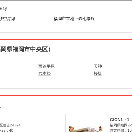
田線
鉄空港線
福岡市営地下鉄七隈線
福岡県福岡市中央区）
西鉄平尾
天神
六本松
桜坂
報
GION1・1
住吉2-6-24
福岡県福岡市博
〜22：40
営業時間：10: