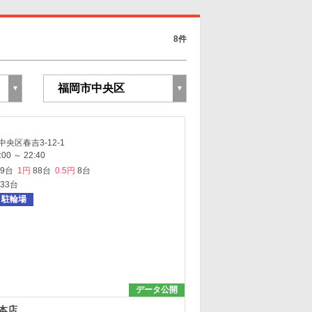
8件
央区春吉3-12-1
0 ～ 22:40
29台
1円
88台
0.5円
8台
533台
駐輪場
データ公開
本店