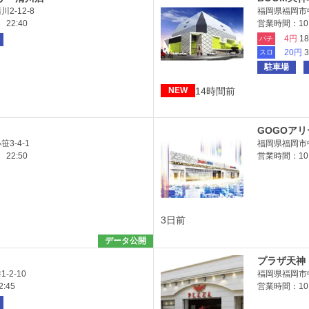
2-12-8
福岡県福岡市中
22:40
営業時間：10:
4円
1
パチ
20円
スロ
駐車場
14時間前
NEW
GOGOア
3-4-1
福岡県福岡市中
22:50
営業時間：10
3日前
データ公開
プラザ天神
2-10
福岡県福岡市中
:45
営業時間：10:0