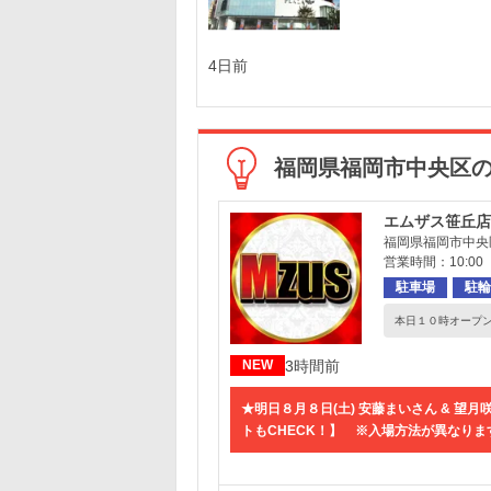
4日前
福岡県福岡市中央区
エムザス笹丘店
福岡県福岡市中央区笹
営業時間：10:00 
駐車場
駐輪
本日１０時オープ
3時間前
NEW
★明日８月８日(土) 安藤まいさん & 望
トもCHECK！】 ※入場方法が異なります