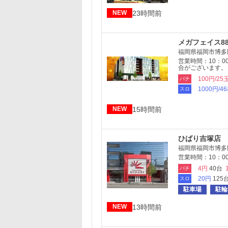
23時間前
NEW
メガフェイス8
福岡県福岡市博多区
営業時間：10：0
合がございます。
100円/25
パチ
1000円/4
スロ
15時間前
NEW
ひばり吉塚店
福岡県福岡市博多区
営業時間：10：00
4円
40台
パチ
20円
125
スロ
駐車場
駐輪
13時間前
NEW