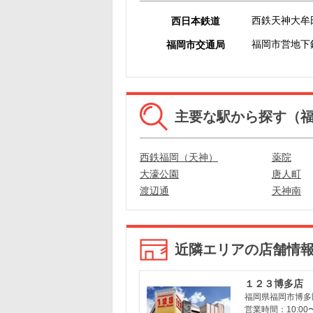
西鉄天神大牟
西日本鉄道
福岡市営地下
福岡市交通局
主要な駅から探す（
西鉄福岡（天神）
薬院
大濠公園
唐人町
渡辺通
天神南
近隣エリアの店舗情
１２３博多店
福岡県福岡市博多区
営業時間：10:00