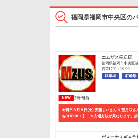
福岡県福岡市中央区の
エムザス笹丘店
福岡県福岡市中央区笹丘
営業時間：10:00 ～ 
駐車場
駐輪場
3時間前
NEW
★明日８月８日(土) 安藤まいさん & 望月咲
もCHECK！】 ※入場方法が異なります。詳し
ヴィーナスギャラ