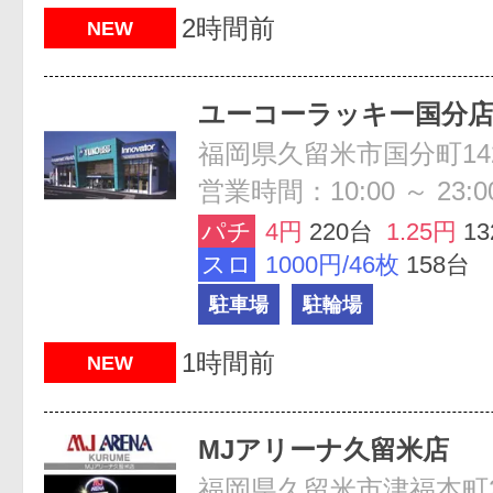
2時間前
NEW
ユーコーラッキー国分
福岡県久留米市国分町142
営業時間：10:00 ～ 23:0
パチ
4円
220台
1.25円
1
スロ
1000円/46枚
158台
駐車場
駐輪場
1時間前
NEW
MJアリーナ久留米店
福岡県久留米市津福本町25