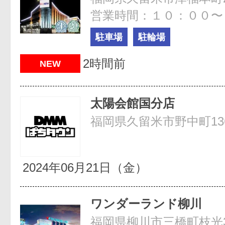
営業時間：１０：００〜
駐車場
駐輪場
2時間前
NEW
太陽会館国分店
福岡県久留米市野中町136
2024年06月21日（金）
ワンダーランド柳川
福岡県柳川市三橋町枝光37