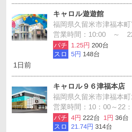
キャロル遊遊館
福岡県久留米市津福本町78
営業時間：10:00 ～ 22
パチ
1.25円
200台
スロ
5円
148台
1日前
キャロル９６津福本店
福岡県久留米市津福本町14
営業時間：10：00～22：
パチ
4円
222台
1円
36台
スロ
21.74円
314台