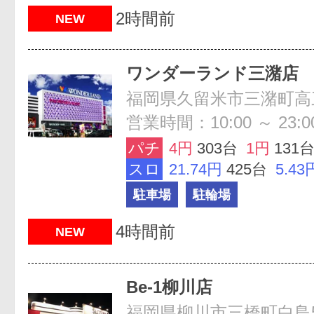
2時間前
NEW
ワンダーランド三潴店
福岡県久留米市三潴町高三
営業時間：10:00 ～ 23:0
パチ
4円
303台
1円
131
スロ
21.74円
425台
5.43
駐車場
駐輪場
4時間前
NEW
Be-1柳川店
福岡県柳川市三橋町白鳥5