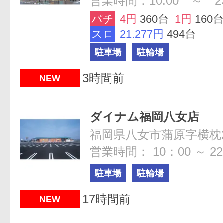
営業時間：10:00 ～ 23
パチ
4円
360台
1円
160
スロ
21.277円
494台
駐車場
駐輪場
3時間前
NEW
ダイナム福岡八女店
福岡県八女市蒲原字横枕2
営業時間： 10：00 ～ 22
駐車場
駐輪場
17時間前
NEW