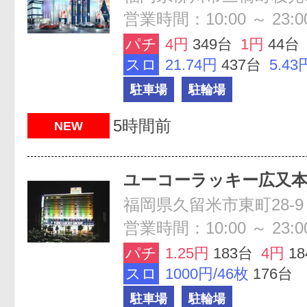
営業時間：10:00 ～ 23:0
パチ
4円
349台
1円
44台
スロ
21.74円
437台
5.43
駐車場
駐輪場
5時間前
NEW
ユーコーラッキー広又
福岡県久留米市東町28-9
営業時間：10:00 ～ 23:0
パチ
1.25円
183台
4円
1
スロ
1000円/46枚
176台
駐車場
駐輪場