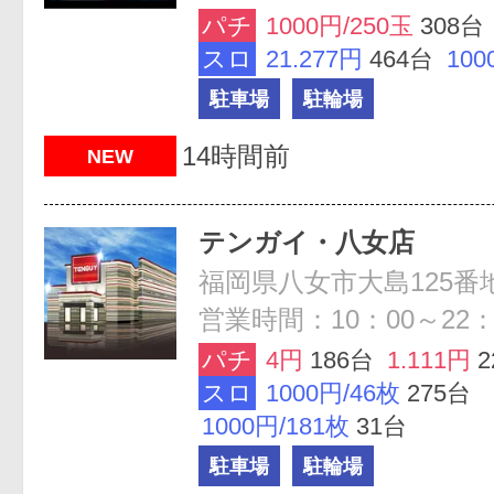
パチ
1000円/250玉
308台
スロ
21.277円
464台
100
駐車場
駐輪場
14時間前
NEW
テンガイ・八女店
福岡県八女市大島125番
営業時間：10：00～22：
パチ
4円
186台
1.111円
2
スロ
1000円/46枚
275台
1000円/181枚
31台
駐車場
駐輪場