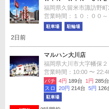
福岡県久留米市諏訪野町25
営業時間：１０：００～
駐車場
駐輪場
2日前
マルハン大川店
福岡県大川市大字幡保２
営業時間：10:00 〜 22:4
パチ
4円
189台
1円
285
スロ
20円
214台
5円
126
駐車場