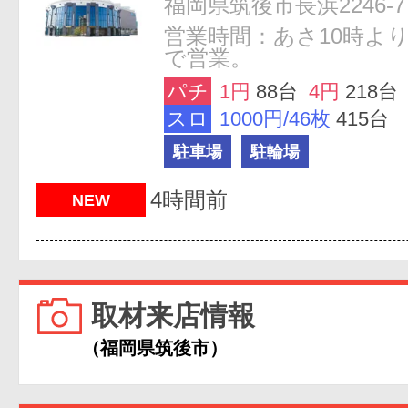
福岡県筑後市長浜2246-7
営業時間：あさ10時より
で営業。
パチ
1円
88台
4円
218台
スロ
1000円/46枚
415台
駐車場
駐輪場
4時間前
NEW
取材来店情報
（福岡県筑後市）