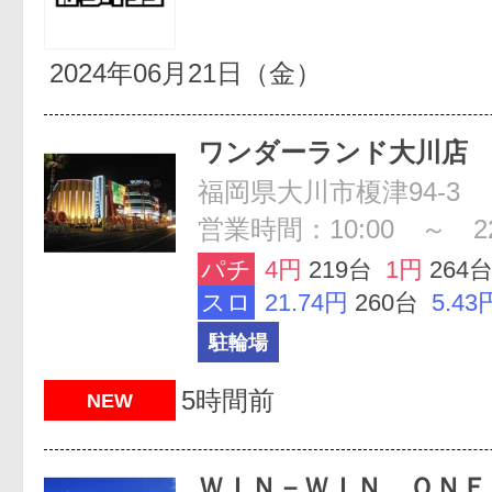
2024年06月21日（金）
ワンダーランド大川店
福岡県大川市榎津94-3
営業時間：10:00 ～ 22
パチ
4円
219台
1円
264
スロ
21.74円
260台
5.43
駐輪場
5時間前
NEW
ＷＩＮ－ＷＩＮ ＯＮＥ