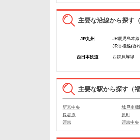
主要な沿線から探す
JR鹿児島本線
JR九州
JR香椎線(香
西鉄貝塚線
西日本鉄道
主要な駅から探す（
新宮中央
城戸南蔵
長者原
原町
須恵
須恵中央