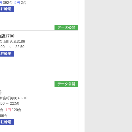
円
392台
5円
2台
駐輪場
データ公開
店1700
山町久原3186
00 ～ 22:50
駐輪場
データ公開
店
宮町美咲3-1-10
0 ～ 22:50
0台
1円
120台
189台
駐輪場