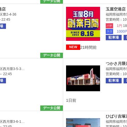
データ公開
港店
玉屋空港店
2-4-36
福岡県福岡市博
22:45
営業時間：10:
1円
1
場
パチ
1000
スロ
駐車場
21時間前
NEW
データ公開
つかさ月隈
西月隈3-5-3…
福岡県福岡市博
 22:45
営業時間：10:0
場
駐車場
1日前
データ公開
ひばり吉塚
西月隈3-6-1…
福岡県福岡市博
 22:45
営業時間：10