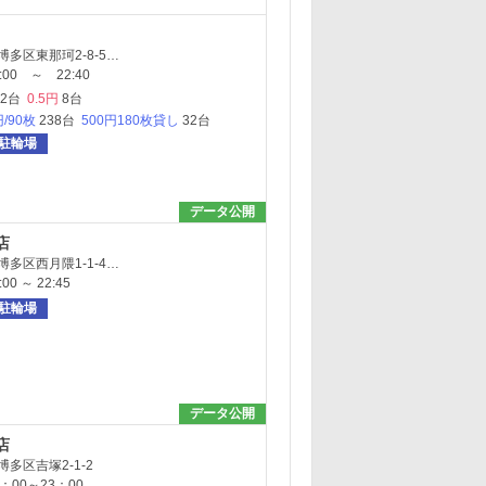
多区東那珂2-8-5…
00 ～ 22:40
82台
0.5円
8台
円/90枚
238台
500円180枚貸し
32台
駐輪場
データ公開
店
多区西月隈1-1-4…
0 ～ 22:45
駐輪場
データ公開
店
多区吉塚2-1-2
：00～23：00