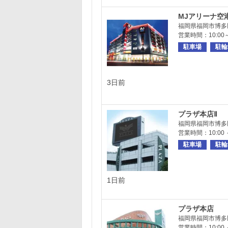
MJアリーナ空
福岡県福岡市博多区豊
営業時間：10:00～
駐車場
駐輪
3日前
プラザ本店Ⅱ
福岡県福岡市博多区
営業時間：10:00 ～
駐車場
駐輪
1日前
プラザ本店
福岡県福岡市博多区
営業時間：10:00 ～