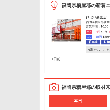
福岡県糟屋郡の新着
ひばり新宮店
福岡県糟屋郡新宮町
営業時間：10:00 ～
2円
40台
パチ
10円
189
スロ
駐車場
駐輪
低貸でミリオンゴ
1日前
福岡県糟屋郡の取材
本日