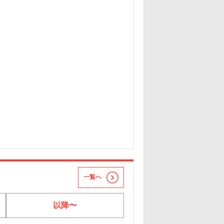
一覧へ
以降〜