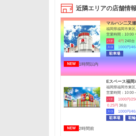
近隣エリアの店舗情
マルハン二又瀬
福岡県福岡市東区
営業時間：10:00 〜
4円
240台
パチ
1000円/4
スロ
駐車場
1時間以内
NEW
Eスペース福岡
福岡県福岡市東区原
営業時間：10:00
1000円/2
パチ
0.25円
36台
1000円/4
スロ
駐車場
駐輪
2時間前
NEW