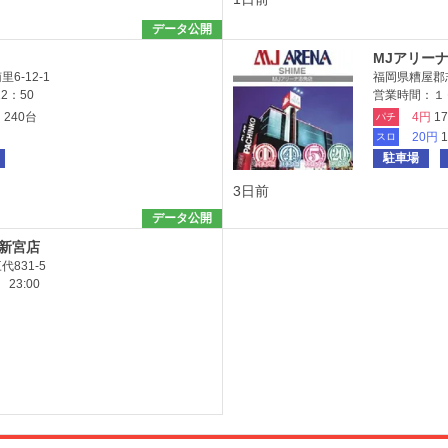
データ公開
MJアリー
6-12-1
福岡県糟屋郡志
2：50
営業時間：１
円
240台
4円
1
パチ
20円
スロ
駐車場
3日前
データ公開
B新宮店
831-5
23:00