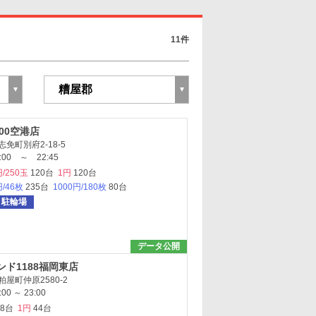
11件
00空港店
免町別府2-18-5
00 ～ 22:45
円/250玉
120台
1円
120台
円/46枚
235台
1000円/180枚
80台
駐輪場
データ公開
ド1188福岡東店
屋町仲原2580-2
0 ～ 23:00
88台
1円
44台