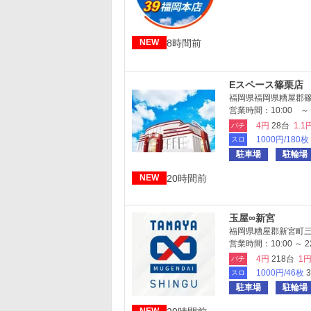
8時間前
NEW
Eスペース篠栗店
福岡県福岡県糟屋郡篠栗
営業時間：10:00 ～ 
4円
28台
1.1
パチ
1000円/180枚
スロ
駐車場
駐輪場
20時間前
NEW
玉屋∞新宮
福岡県糟屋郡新宮町三代
営業時間：10:00 ～ 22
4円
218台
1
パチ
1000円/46枚
スロ
駐車場
駐輪場