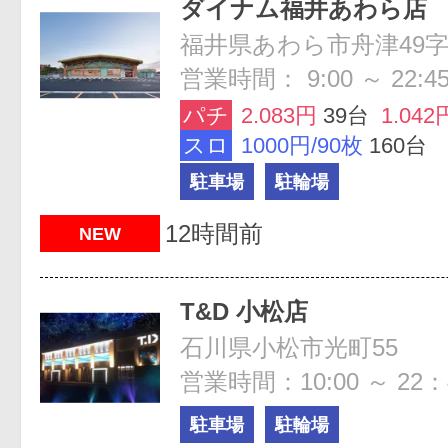
ダイナム福井あわら店
福井県あわら市舟津49字
営業時間： 9:00 ～ 22:4
パチ
2.083円
39台
1.042
スロ
1000円/90枚
160台
駐車場
駐輪場
12時間前
NEW
T&D 小松店
石川県小松市光町55
営業時間：10:00 ～ 22：
駐車場
駐輪場