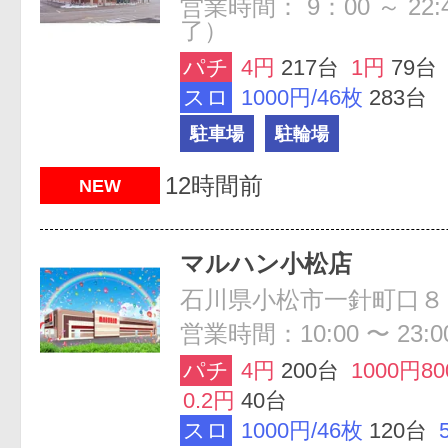
営業時間： 9：00 ～ 22:
了）
パチ
4円
217台
1円
79台
スロ
1000円/46枚
283台
駐車場
駐輪場
12時間前
NEW
マルハン小松店
石川県小松市一針町口８
営業時間：10:00 〜 23:0
パチ
4円
200台
1000円8
0.2円
40台
スロ
1000円/46枚
120台