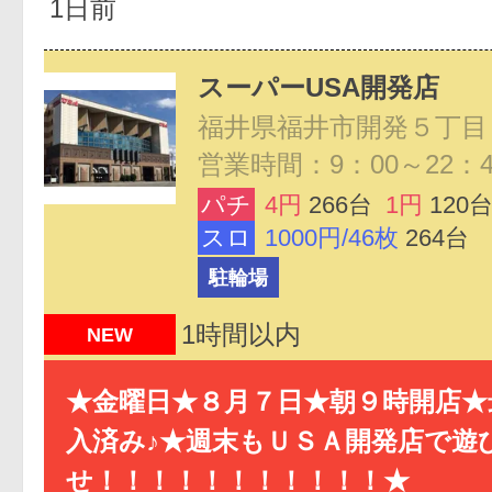
1日前
スーパーUSA開発店
福井県福井市開発５丁目
営業時間：9：00～22：4
パチ
4円
266台
1円
120
スロ
1000円/46枚
264台
駐輪場
1時間以内
NEW
★金曜日★８月７日★朝９時開店★
入済み♪★週末もＵＳＡ開発店で遊
せ！！！！！！！！！！！★