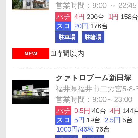
営業時間：9:00 ～ 22:45
パチ
4円
200台
1円
158
スロ
20円
176台
駐車場
駐輪場
1時間以内
NEW
クァトロブーム新田塚
福井県福井市二の宮5-8-3
営業時間：9:00～23:00
パチ
0.5円
40台
4円
144
スロ
5円
19台
2.5円
5台
1000円/46枚
76台