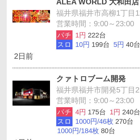
ALEA WORLD 大和田店
福井県福井市高柳1丁目1
営業時間：9:00～23:00
パチ
1円
222台
スロ
10円
199台
5円
40
2日前
クァトロブーム開発
福井県福井市開発5丁目2
営業時間：9:00～23:00
パチ
4円
175台
1円
240
スロ
1000円/46枚
270台
1000円/184枚
80台