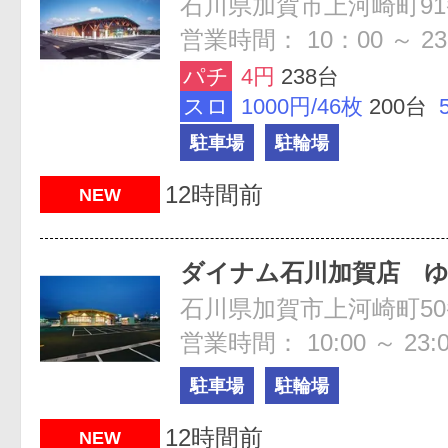
石川県加賀市上河崎町91
営業時間： 10：00 ～ 23
パチ
4円
238台
スロ
1000円/46枚
200台
駐車場
駐輪場
12時間前
NEW
ダイナム石川加賀店 
石川県加賀市上河崎町50
営業時間： 10:00 ～ 23:
駐車場
駐輪場
12時間前
NEW