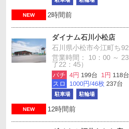
2時間前
NEW
ダイナム石川小松店
石川県小松市今江町ち92
営業時間： 10：00 ～ 2
了22：45）
パチ
4円
199台
1円
118
スロ
1000円/46枚
237台
駐車場
駐輪場
12時間前
NEW