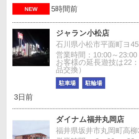
5時間前
NEW
ジャラン小松店
石川県小松市平面町ヨ45
営業時間：10:00～23:
お客様の延長遊技は22：
品交換）
駐車場
駐輪場
3日前
ダイナム福井丸岡店
福井県坂井市丸岡町高柳3