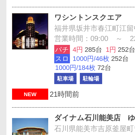
ワシントンスクエア
営業時間：09:00 ～ 22
パチ
4円
285台
1円
252
スロ
1000円/46枚
252台
1000円/184枚
72台
駐車場
駐輪場
21時間前
NEW
ダイナム石川能美店 
石川県能美市吉原釜屋町ワ