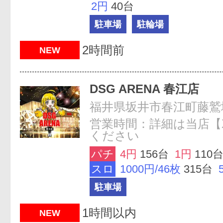
2円
40台
駐車場
駐輪場
2時間前
NEW
DSG ARENA 春江店
福井県坂井市春江町藤鷲塚
営業時間：詳細は当店【
ください
パチ
4円
156台
1円
110
スロ
1000円/46枚
315台
駐車場
1時間以内
NEW