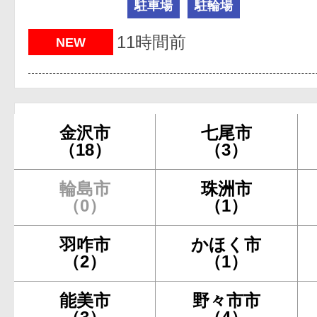
駐車場
駐輪場
11時間前
NEW
金沢市
七尾市
（18）
（3）
輪島市
珠洲市
（0）
（1）
羽咋市
かほく市
（2）
（1）
能美市
野々市市