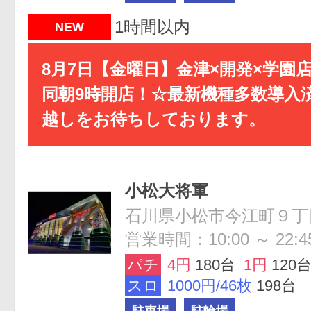
1時間以内
NEW
8月7日【金曜日】金津×開発×学園
同朝9時開店！☆最新機種多数導入
越しをお待ちしております。
小松大将軍
石川県小松市今江町９丁
営業時間：10:00 ～ 22:4
パチ
4円
180台
1円
120
スロ
1000円/46枚
198台
駐車場
駐輪場