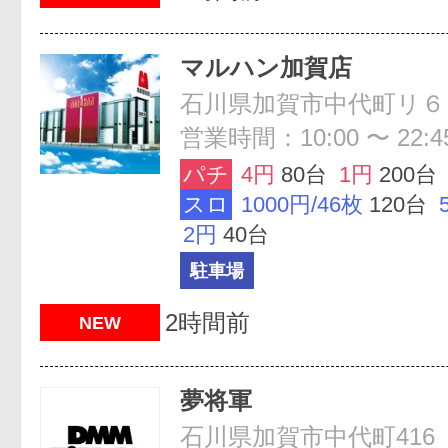
マルハン加賀店
石川県加賀市中代町リ６
営業時間：10:00 〜 22:4
パチ
4円
80台
1円
200台
スロ
1000円/46枚
120台
2円
40台
駐車場
2時間前
NEW
夢将軍
石川県加賀市中代町416