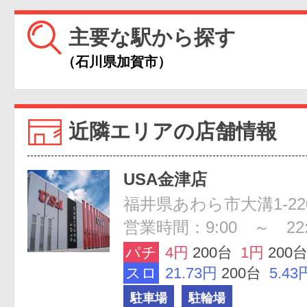
主要な駅から探す
（石川県加賀市）
近隣エリアの店舗情報
USA金津店
福井県あわら市大溝1-22
営業時間：9:00 ～ 22:
パチ
4円
200台
1円
200
スロ
21.73円
200台
5.43
駐車場
駐輪場