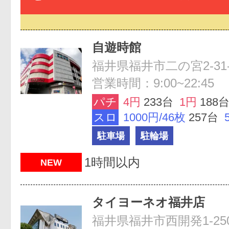
自遊時館
福井県福井市二の宮2-31-
営業時間：9:00~22:45
パチ
4円
233台
1円
188
スロ
1000円/46枚
257台
駐車場
駐輪場
1時間以内
NEW
タイヨーネオ福井店
福井県福井市西開発1-250