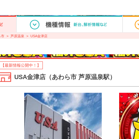
ら市
芦原温泉
USA金津店
【最新情報公開中！】
USA金津店（あわら市 芦原温泉駅）