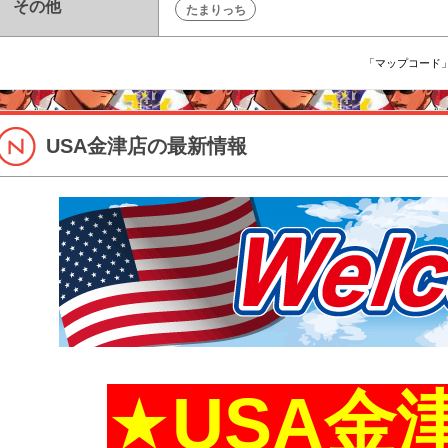
その他
たまりっち
「マップコード」
USA金津店の最新情報
★
USA金