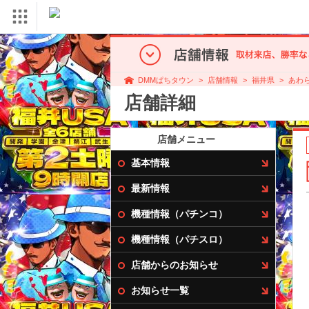
店舗情報
福井県
あわ
DMMぱちタウン
店舗詳細
店舗メニュー
基本情報
最新情報
機種情報（パチンコ）
機種情報（パチスロ）
店舗からのお知らせ
お知らせ一覧