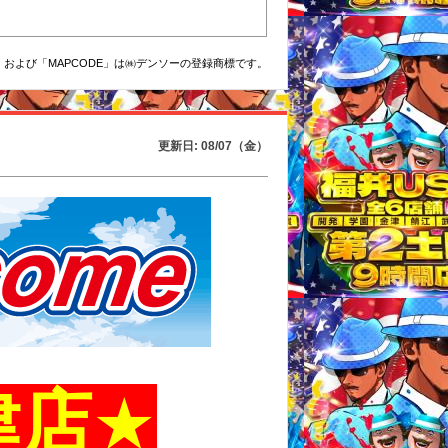
および「MAPCODE」は㈱デンソーの登録商標です。
更新日: 08/07（金）
津店
★