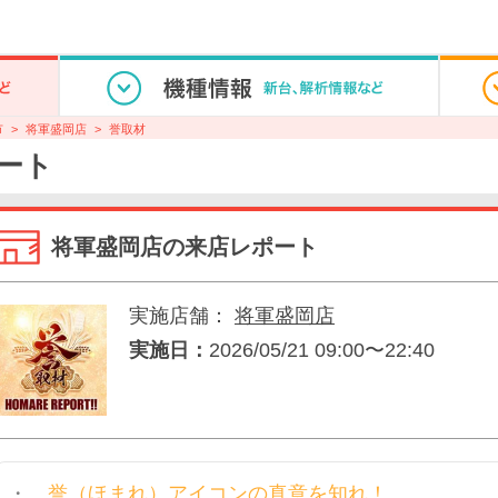
市
将軍盛岡店
誉取材
ート
将軍盛岡店の来店レポート
実施店舗：
将軍盛岡店
実施日：
2026/05/21 09:00〜22:40
誉（ほまれ）アイコンの真意を知れ！