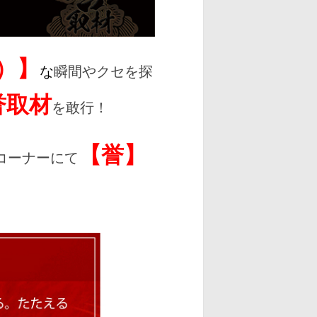
）】
な
瞬間やクセを探
誉取材
を敢行！
【誉】
コーナーにて