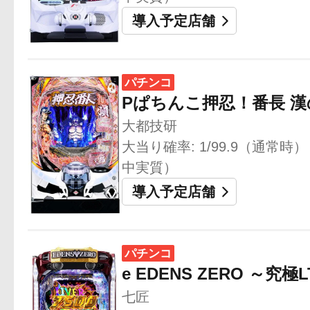
導入予定店舗
パチンコ
Pぱちんこ押忍！番長 漢の頂
大都技研
大当り確率: 1/99.9（通常時） 1
中実質）
導入予定店舗
パチンコ
e EDENS ZERO ～究極
七匠