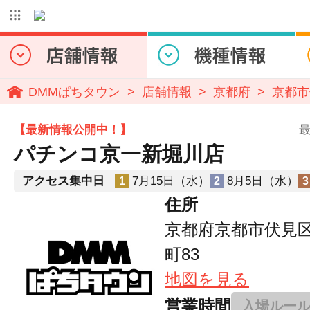
DMMぱちタウン
店舗情報
京都府
京都市
【最新情報公開中！】
最
パチンコ京一新堀川店
アクセス集中日
7月15日（水）
8月5日（水）
1
2
3
住所
京都府京都市伏見
町83
地図を見る
営業時間
入場ルー