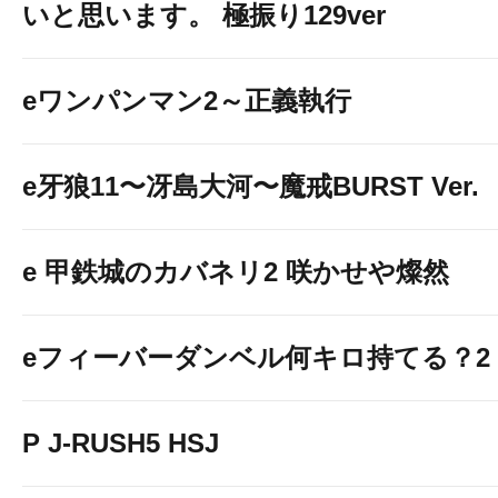
いと思います。 極振り129ver
eワンパンマン2～正義執行
e牙狼11〜冴島大河〜魔戒BURST Ver.
e 甲鉄城のカバネリ2 咲かせや燦然
eフィーバーダンベル何キロ持てる？2
P J-RUSH5 HSJ