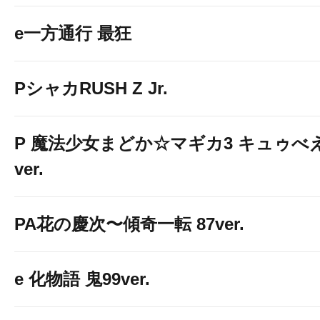
e一方通行 最狂
PシャカRUSH Z Jr.
P 魔法少女まどか☆マギカ3 キュゥべ
ver.
PA花の慶次〜傾奇一転 87ver.
e 化物語 鬼99ver.