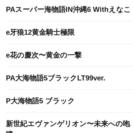
PAスーパー海物語IN沖縄6 Withえなこ
e牙狼12黄金騎士極限
e花の慶次〜黄金の一撃
PA大海物語5ブラックLT99ver.
P大海物語5 ブラック
新世紀エヴァンゲリオン〜未来への咆