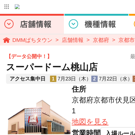
DMMぱちタウン
店舗情報
京都府
京都市
【データ公開中！】
最
スーパードーム桃山店
アクセス集中日
7月23日（木）
7月22日（水）
1
2
住所
京都府京都市伏見区
1
地図を見る
営業時間
入場ルー