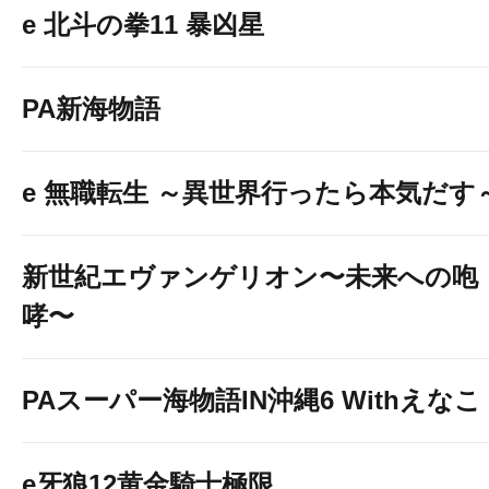
e 北斗の拳11 暴凶星
PA新海物語
e 無職転生 ～異世界行ったら本気だす
新世紀エヴァンゲリオン〜未来への咆
哮〜
PAスーパー海物語IN沖縄6 Withえなこ
e牙狼12黄金騎士極限