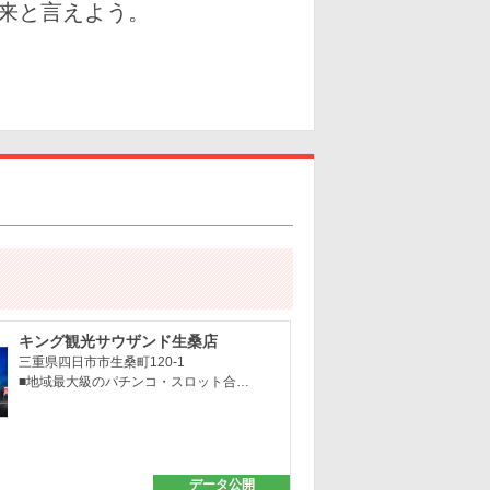
来と言えよう。
キング観光サウザンド生桑店
三重県四日市市生桑町120-1
■地域最大級のパチンコ・スロット合…
データ公開