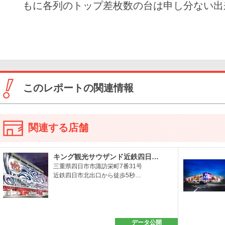
もに各列のトップ差枚数の台は申し分ない出
このレポートの関連情報
関連する店舗
キング観光サウザンド近鉄四日…
三重県四日市市諏訪栄町7番31号
近鉄四日市北出口から徒歩5秒…
データ公開