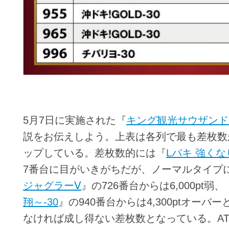
5月7日に実施された『
キング観光サウザンド
説をお伝えしよう。上表は各列で最も差枚数
ップしている。差枚数的には『
Lバキ 強くな
7番台に目がいきがちだが、ノーマルタイプ
ジャグラーⅤ
』の726番台からは6,000pt弱、
翔～-30
』の940番台からは4,300ptオー
なければ成し得ない差枚数となっている。A