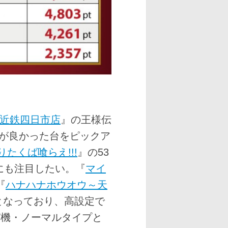
近鉄四日市店
』の王様伝
が良かった台をピックア
りたくば喰らえ!!!
』の53
にも注目したい。『
マイ
『
ハナハナホウオウ～天
バーとなっており、高設定で
T機・ノーマルタイプと