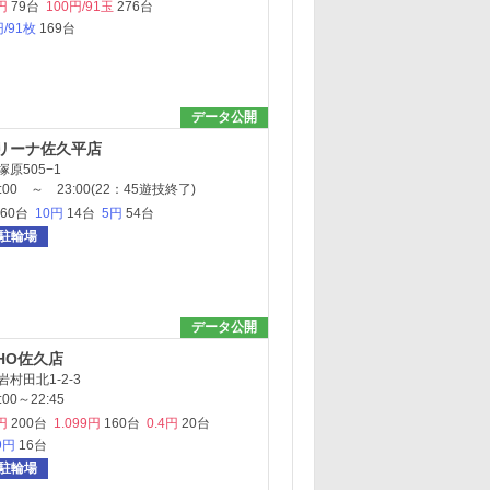
円
79台
100円/91玉
276台
円/91枚
169台
データ公開
リーナ佐久平店
原505−1
00 ～ 23:00(22：45遊技終了)
260台
10円
14台
5円
54台
駐輪場
データ公開
HO佐久店
村田北1-2-3
00～22:45
円
200台
1.099円
160台
0.4円
20台
9円
16台
駐輪場