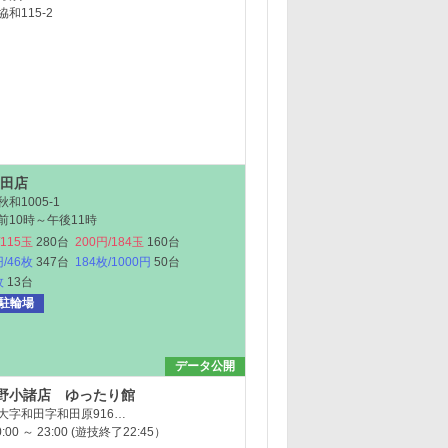
和115-2
n上田店
和1005-1
前10時～午後11時
/115玉
280台
200円/184玉
160台
円/46枚
347台
184枚/1000円
50台
枚
13台
駐輪場
データ公開
野小諸店 ゆったり館
大字和田字和田原916…
00 ～ 23:00 (遊技終了22:45）