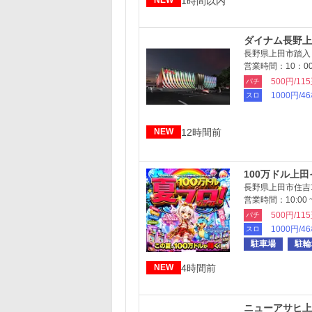
1時間以内
NEW
ダイナム長野上
長野県上田市踏入
営業時間：10：00
500円/11
パチ
1000円/4
スロ
12時間前
NEW
100万ドル上
長野県上田市住吉1
営業時間：10:00 ~ 
500円/11
パチ
1000円/4
スロ
駐車場
駐輪
4時間前
NEW
ニューアサヒ上