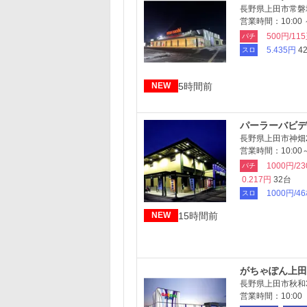
長野県上田市常磐城3
営業時間：10:00 ～
500円/11
パチ
5.435円
4
スロ
5時間前
NEW
パーラーバビデ
長野県上田市神畑2
営業時間：10:00～
1000円/2
パチ
0.217円
32台
1000円/4
スロ
15時間前
NEW
がちゃぽん上田
長野県上田市秋和3
営業時間：10:00 