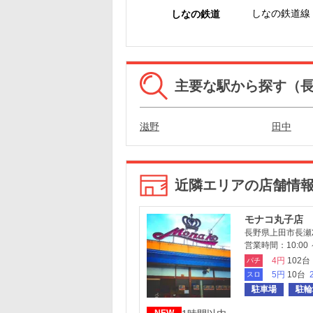
しなの鉄道線
しなの鉄道
主要な駅から探す（
滋野
田中
近隣エリアの店舗情
モナコ丸子店
長野県上田市長瀬29
営業時間：10:00 ～
4円
102台
パチ
5円
10台
スロ
駐車場
駐輪