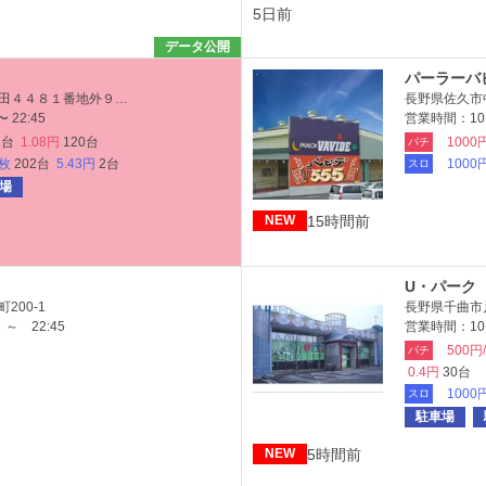
5日前
データ公開
パーラーバ
田４４８１番地外９…
長野県佐久市中
 22:45
営業時間：10:
2台
1.08円
120台
1000
パチ
6枚
202台
5.43円
2台
1000
スロ
場
15時間前
NEW
U・パーク
200-1
長野県千曲市戸
～ 22:45
営業時間：10:0
500円
パチ
0.4円
30台
1000
スロ
駐車場
5時間前
NEW