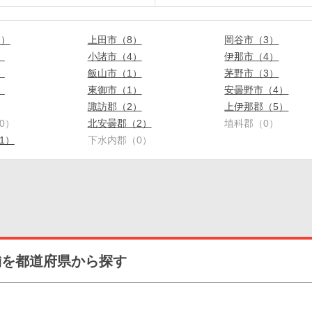
1）
上田市（8）
岡谷市（3）
）
小諸市（4）
伊那市（4）
）
飯山市（1）
茅野市（3）
）
東御市（1）
安曇野市（4）
）
諏訪郡（2）
上伊那郡（5）
0）
北安曇郡（2）
埴科郡（0）
1）
下水内郡（0）
舗を都道府県から探す