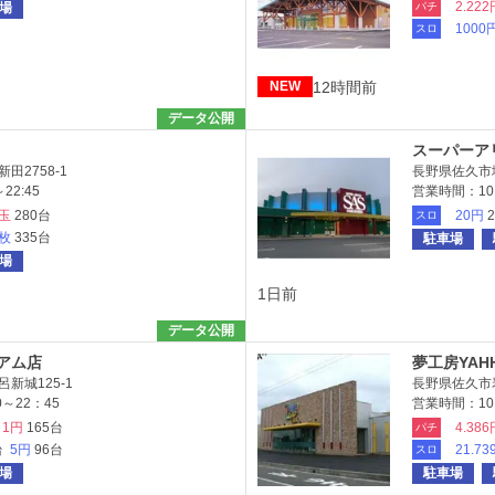
2.222
場
パチ
1000
スロ
12時間前
NEW
データ公開
スーパーア
田2758-1
長野県佐久市塚
22:45
営業時間：10:
5玉
280台
20円
スロ
6枚
335台
駐車場
場
1日前
データ公開
ムアム店
夢工房YAH
新城125-1
長野県佐久市岩
～22：45
営業時間：10:
1円
165台
4.386
パチ
台
5円
96台
21.73
スロ
場
駐車場