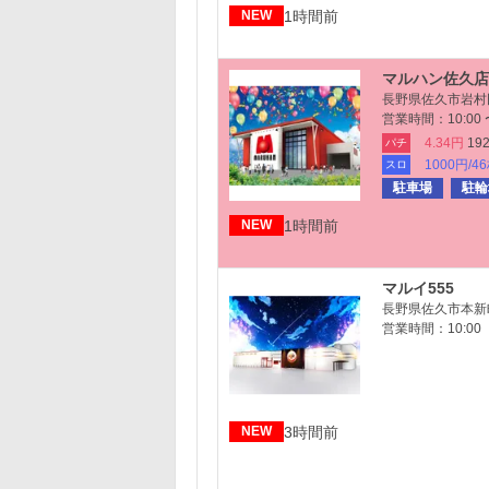
1時間前
NEW
マルハン佐久店
長野県佐久市岩村
営業時間：10:00 〜
4.34円
19
パチ
1000円/4
スロ
駐車場
駐輪
1時間前
NEW
マルイ555
長野県佐久市本新町
営業時間：10:00 
3時間前
NEW