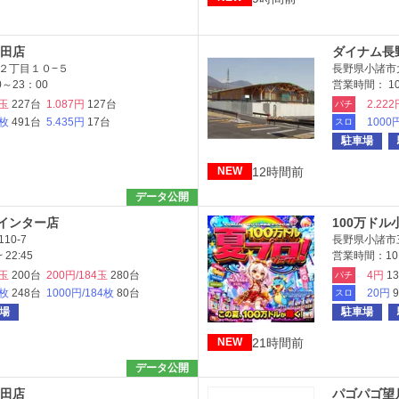
田店
ダイナム長
２丁目１０−５
長野県小諸市
～23：00
営業時間： 10:
5玉
227台
1.087円
127台
2.222
パチ
6枚
491台
5.435円
17台
1000
スロ
駐車場
12時間前
NEW
データ公開
田インター店
100万ドル
10-7
長野県小諸市三
22:45
営業時間：10:
5玉
200台
200円/184玉
280台
4円
1
パチ
6枚
248台
1000円/184枚
80台
20円
スロ
場
駐車場
21時間前
NEW
データ公開
田店
パゴパゴ望