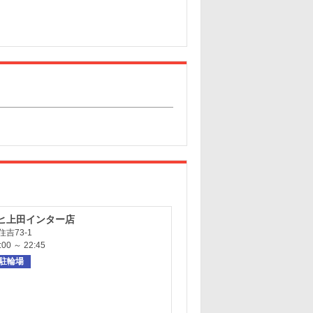
ヒ上田インター店
吉73-1
0 ～ 22:45
駐輪場