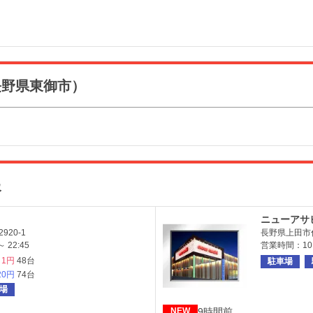
長野県東御市）
報
ニューアサ
20-1
長野県上田市住
 22:45
営業時間：10:0
1円
48台
駐車場
20円
74台
場
9時間前
NEW