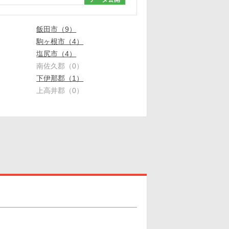
飯田市（9）
駒ヶ根市（4）
塩尻市（4）
南佐久郡（0）
下伊那郡（1）
上高井郡（0）