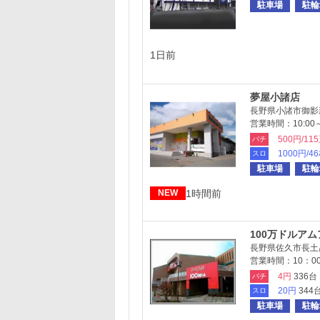
駐車場
駐輪
1日前
夢屋小諸店
長野県小諸市御影新
営業時間：10:00～
500円/11
パチ
1000円/4
スロ
駐車場
駐輪
1時間前
NEW
100万ドルア
長野県佐久市長土呂
営業時間：10：00
4円
336台
パチ
20円
344
スロ
駐車場
駐輪