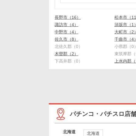
長野市（16）
松本市（1
諏訪市（4）
須坂市（1
中野市（4）
大町市（2
佐久市（8）
千曲市（4
北佐久郡（0）
小県郡（0
木曽郡（2）
東筑摩郡（
下高井郡（0）
上水内郡（
パチンコ・パチスロ店
北海道
北海道