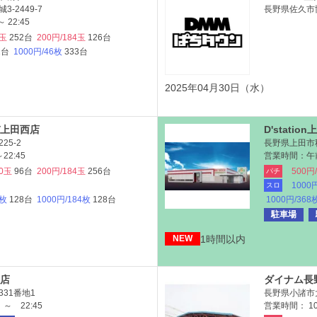
-2449-7
長野県佐久市協
 22:45
5玉
252台
200円/184玉
126台
2台
1000円/46枚
333台
2025年04月30日（水）
上田西店
D'statio
25-2
長野県上田市秋
22:45
営業時間：午
30玉
96台
200円/184玉
256台
500円
パチ
1000
スロ
6枚
128台
1000円/184枚
128台
1000円/368
駐車場
1時間以内
NEW
店
ダイナム長
31番地1
長野県小諸市
～ 22:45
営業時間： 10: