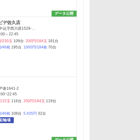
データ公開
ビデ佐久店
込字西川原1529-…
00～22:45
円/230玉
109台
200円/184玉
181台
円/46枚
195台
1000円/184枚
70台
倉1641-2
0~22:45
/115玉
116台
200円/184玉
119台
円/46枚
108台
5.435円
32台
駐輪場
データ公開