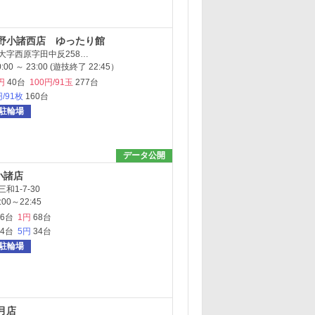
野小諸西店 ゆったり館
大字西原字田中反258…
00 ～ 23:00 (遊技終了 22:45）
円
40台
100円/91玉
277台
円/91枚
160台
駐輪場
データ公開
小諸店
和1-7-30
00～22:45
36台
1円
68台
94台
5円
34台
駐輪場
月店