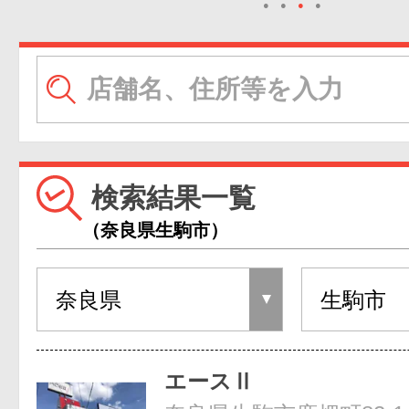
●
●
●
●
検索結果一覧
（奈良県生駒市）
エースⅡ