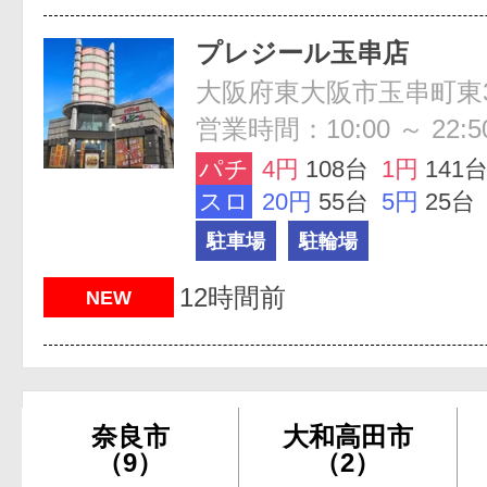
プレジール玉串店
大阪府東大阪市玉串町東3-
営業時間：10:00 ～ 22:5
パチ
4円
108台
1円
141
スロ
20円
55台
5円
25台
駐車場
駐輪場
12時間前
NEW
奈良市
大和高田市
（9）
（2）