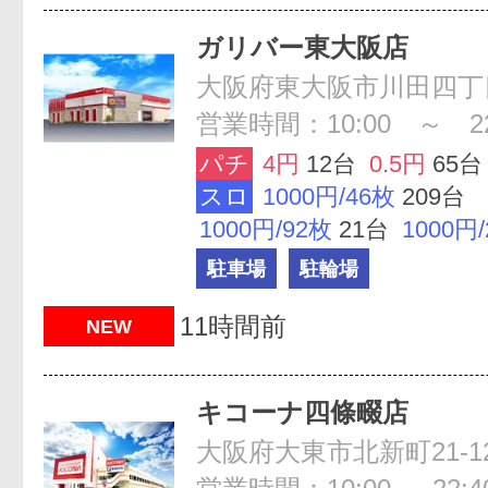
ガリバー東大阪店
大阪府東大阪市川田四丁目
営業時間：10:00 ～ 22
パチ
4円
12台
0.5円
65台
スロ
1000円/46枚
209台
1000円/92枚
21台
1000円
駐車場
駐輪場
11時間前
NEW
キコーナ四條畷店
大阪府大東市北新町21-1