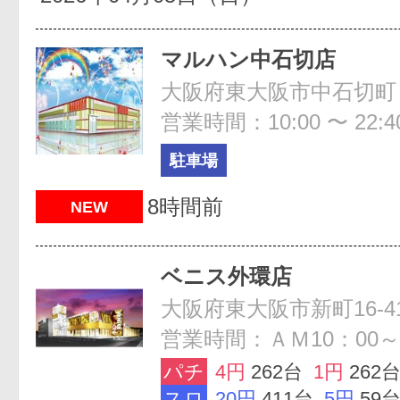
マルハン中石切店
営業時間：10:00 〜 22:4
駐車場
8時間前
NEW
ベニス外環店
大阪府東大阪市新町16-4
営業時間：ＡＭ10：00～
パチ
4円
262台
1円
262
スロ
20円
411台
5円
59