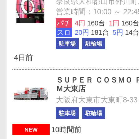
奈良県大和郡山市外川町1
営業時間：10:00 ～ 22:4
パチ
4円
160台
1円
160
スロ
20円
181台
5円
14
駐車場
駐輪場
4日前
ＳＵＰＥＲ ＣＯＳＭＯ 
Ｍ大東店
大阪府大東市大東町8-33
駐車場
駐輪場
10時間前
NEW