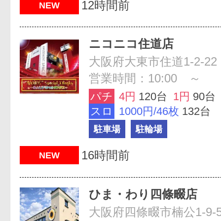
12時間前
NEW
ニコニコ住道店
大阪府大東市住道1-2-22
営業時間：10:00 ～
パチ
4円
120台
1円
90台
スロ
1000円/46枚
132台
駐車場
駐輪場
16時間前
NEW
ひま・わり四條畷店
大阪府四條畷市楠公1-9-5