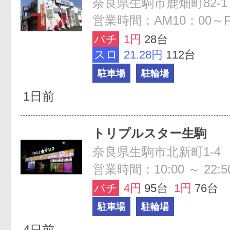
奈良県生駒市鹿畑町82-1
営業時間：AM10：00～P
パチ
1円
28台
スロ
21.28円
112台
駐車場
駐輪場
1日前
トリプルスター生駒
奈良県生駒市北新町1-4
営業時間：10:00 ～ 22:5
パチ
4円
95台
1円
76台
駐車場
駐輪場
4日前