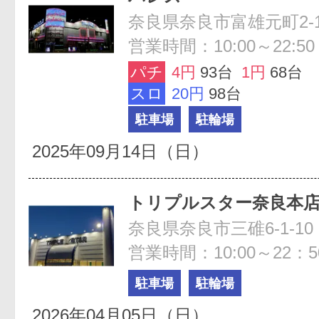
奈良県奈良市富雄元町2-1
営業時間：10:00～22:50
パチ
4円
93台
1円
68台
スロ
20円
98台
駐車場
駐輪場
2025年09月14日（日）
トリプルスター奈良本
奈良県奈良市三碓6-1-10
営業時間：10:00～22：5
駐車場
駐輪場
2026年04月05日（日）