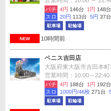
営業時間：10:00 ～ 22:4
パチ
4円
146台
1円
148
スロ
20円
113台
5円
37
駐車場
駐輪場
10時間前
NEW
ベニス吉田店
大阪府東大阪市吉田本町3-
営業時間：10:00～22:40
パチ
4円
188台
1円
192
スロ
1000円/46枚
271台
駐車場
駐輪場