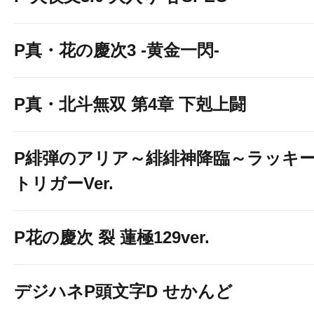
P真・花の慶次3 -黄金一閃-
P真・北斗無双 第4章 下剋上闘
P緋弾のアリア～緋緋神降臨～ラッキ
トリガーVer.
P花の慶次 裂 蓮極129ver.
デジハネP頭文字D せかんど