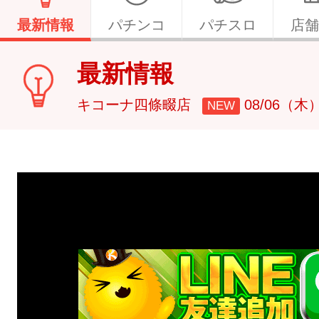
最新情報
パチンコ
パチスロ
店舗
最新情報
キコーナ四條畷店
08/06（木
NEW