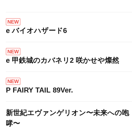
NEW
e バイオハザード6
NEW
e 甲鉄城のカバネリ2 咲かせや燦然
NEW
P FAIRY TAIL 89Ver.
新世紀エヴァンゲリオン〜未来への咆
哮〜