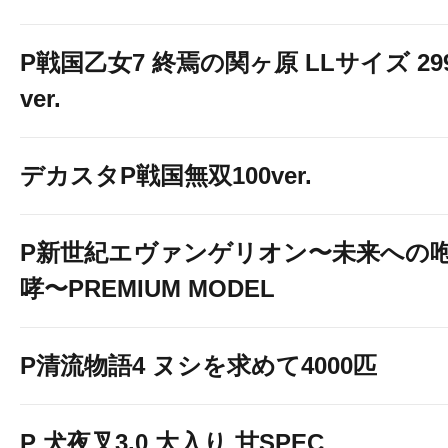
P戦国乙女7 終焉の関ヶ原 LLサイズ 29
ver.
デカスタP戦国無双100ver.
P新世紀エヴァンゲリオン〜未来への
哮〜PREMIUM MODEL
P清流物語4 ヌシを求めて4000匹
P 犬夜叉3.0 大入り 甘SPEC