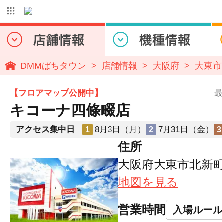
DMMぱちタウン
店舗情報
大阪府
大東市
【フロアマップ公開中】
最
キコーナ四條畷店
アクセス集中日
8月3日（月）
7月31日（金）
1
2
3
住所
大阪府大東市北新町2
地図を見る
営業時間
入場ルー