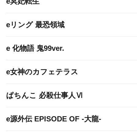
e冥妃転生
eリング 最恐領域
e 化物語 鬼99ver.
e女神のカフェテラス
ぱちんこ 必殺仕事人Ⅵ
e源外伝 EPISODE OF -大龍-