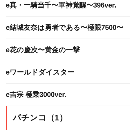
e真・一騎当千〜軍神覚醒〜396ver.
e結城友奈は勇者である〜極限7500〜
e花の慶次〜黄金の一撃
eワールドダイスター
e吉宗 極乗3000ver.
パチンコ（1）