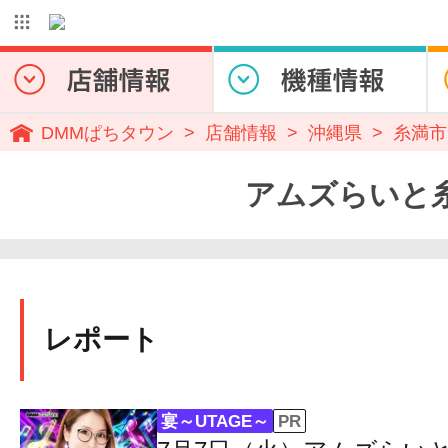
DMMぱちタウン
店舗情報
沖縄県
糸満市
アムズらいと糸満店
レポート
宴～UTAGE～
PR