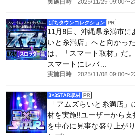
実施日時
2025/11/29 09:00〜2
ぱちタウンコレクション
PR
11月8日、沖縄県糸満市
いと糸満店」へと向かっ
は、「スマート取材」だ
スマートにレバ…
実施日時
2025/11/08 09:00〜2
3×3STAR取材
PR
「アムズらいと糸満店」にて
材を実施!!ユーザーから
を中心に見事な盛り上が