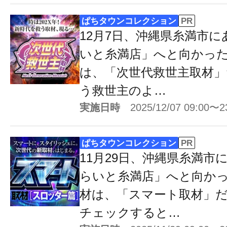
ぱちタウンコレクション
PR
12月7日、沖縄県糸満市
いと糸満店」へと向かっ
は、「次世代救世主取材」
う救世主のよ…
実施日時
2025/12/07 09:00〜2
ぱちタウンコレクション
PR
11月29日、沖縄県糸満市
らいと糸満店」へと向か
材は、「スマート取材」
チェックすると…