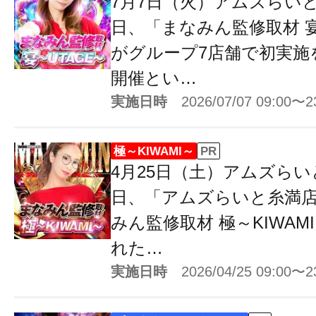
7月7日（火）アムズらいと
日、「まなみん監修取材 宴
がグループ7店舗で初実施
開催とい…
実施日時
2026/07/07 09:00〜2
極～KIWAMI～
PR
4月25日（土）アムズらい
日、「アムズらいと糸満
みん監修取材 極～KIWA
れた…
実施日時
2026/04/25 09:00〜2