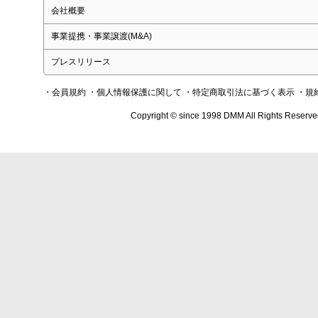
会社概要
事業提携・事業譲渡(M&A)
プレスリリース
・会員規約
・個人情報保護に関して
・特定商取引法に基づく表示
・規
Copyright © since 1998 DMM All Rights Reserve