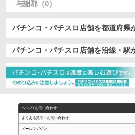
与謝郡（0）
パチンコ・パチスロ店舗を都道府県
パチンコ・パチスロ店舗を沿線・駅
ヘルプ / お問い合わせ
よくある質問・お問い合わせ
メールマガジン