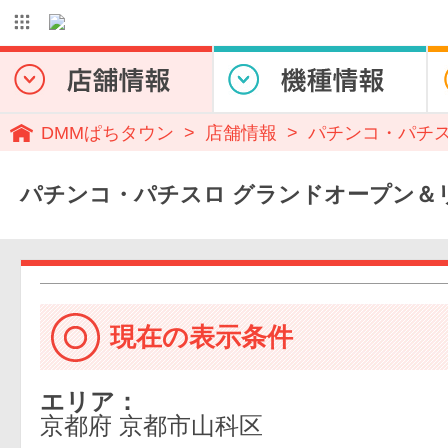
DMMぱちタウン
店舗情報
パチンコ・パチ
パチンコ・パチスロ グランドオープン＆
現在の表示条件
エリア：
京都府 京都市山科区