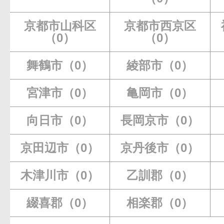
京都市山科区
京都市西京区
（0）
（0）
舞鶴市（0）
綾部市（0）
宮津市（0）
亀岡市（0）
向日市（0）
長岡京市（0）
京田辺市（0）
京丹後市（0）
木津川市（0）
乙訓郡（0）
綴喜郡（0）
相楽郡（0）