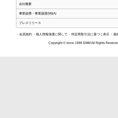
会社概要
事業提携・事業譲渡(M&A)
プレスリリース
・会員規約
・個人情報保護に関して
・特定商取引法に基づく表示
・規
Copyright © since 1998 DMM All Rights Reserve