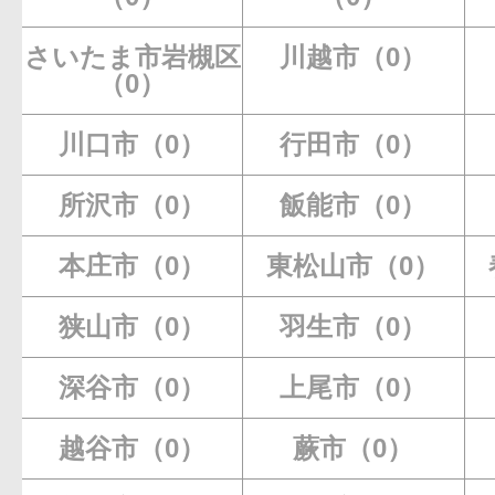
さいたま市岩槻区
川越市（0）
（0）
川口市（0）
行田市（0）
所沢市（0）
飯能市（0）
本庄市（0）
東松山市（0）
狭山市（0）
羽生市（0）
深谷市（0）
上尾市（0）
越谷市（0）
蕨市（0）