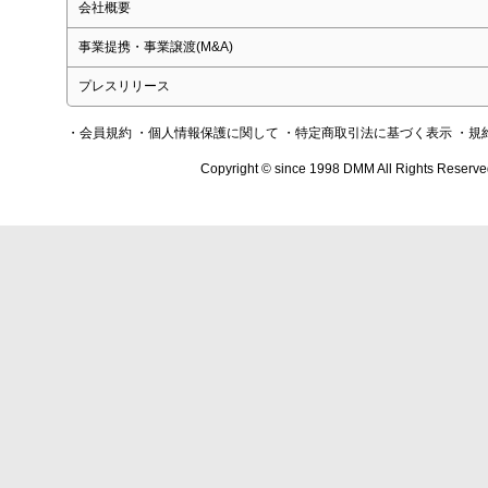
会社概要
事業提携・事業譲渡(M&A)
プレスリリース
・会員規約
・個人情報保護に関して
・特定商取引法に基づく表示
・規
Copyright © since 1998 DMM All Rights Reserve