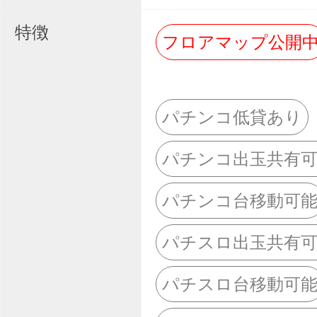
特徴
フロアマップ公開
パチンコ低貸あり
パチンコ出玉共有
パチンコ台移動可
パチスロ出玉共有
パチスロ台移動可