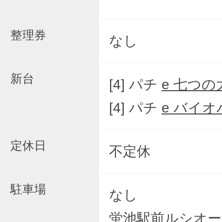
整理券
なし
新台
[4] パチ
e 七つの
[4] パチ
e バイオ
定休日
不定休
駐車場
なし
蛍池駅前ルシオー