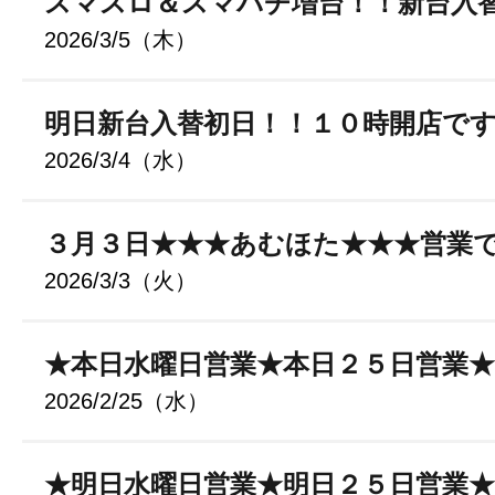
スマスロ＆スマパチ増台！！新台入替
2026/3/5（木）
明日新台入替初日！！１０時開店です
2026/3/4（水）
３月３日★★★あむほた★★★営業で
2026/3/3（火）
★本日水曜日営業★本日２５日営業★
2026/2/25（水）
★明日水曜日営業★明日２５日営業★