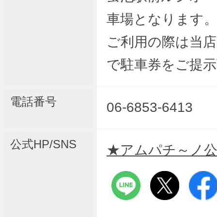
車場となります
ご利用の際は当
で駐車券をご提示
電話番号
06-6853-6413
公式HP/SNS
★アムパチ～ノ公