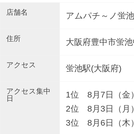
店舗名
アムパチ～ノ蛍
住所
大阪府豊中市蛍池中町
アクセス
蛍池駅(大阪府)
アクセス集中
1位 8月7日（金
日
2位 8月3日（月
3位 8月6日（木