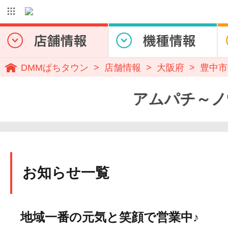
DMMぱちタウン
店舗情報
大阪府
豊中市
アムパチ～ノ蛍池
お知らせ一覧
地域一番の元気と笑顔で営業中♪