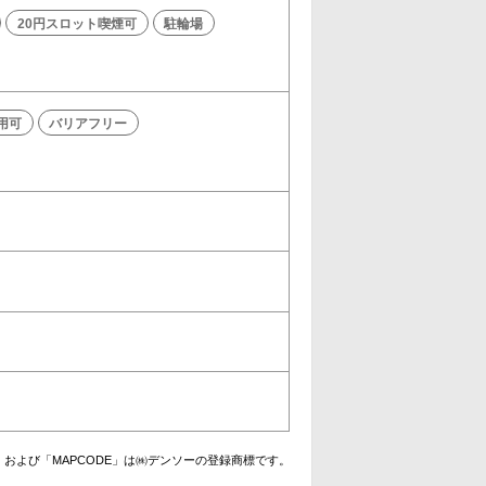
20円スロット喫煙可
駐輪場
利用可
バリアフリー
および「MAPCODE」は㈱デンソーの登録商標です。