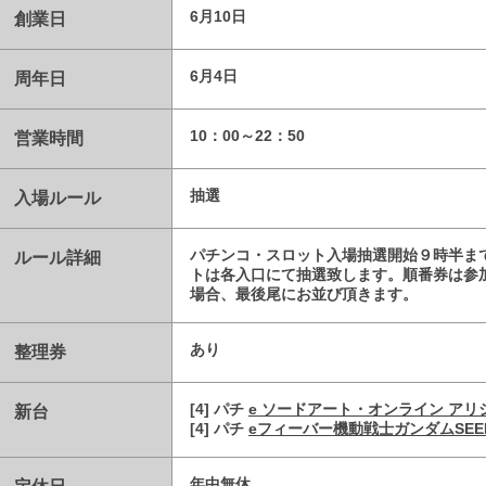
6月10日
創業日
6月4日
周年日
10：00～22：50
営業時間
抽選
入場ルール
パチンコ・スロット入場抽選開始９時半ま
ルール詳細
トは各入口にて抽選致します。順番券は参加
場合、最後尾にお並び頂きます。
あり
整理券
[4] パチ
e ソードアート・オンライン アリ
新台
[4] パチ
eフィーバー機動戦士ガンダムSEE
年中無休