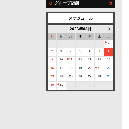
グループ店舗
スケジュール
2026年08月
日
月
火
水
木
金
土
1
2
3
4
5
6
7
8
9
10
11
12
13
14
15
16
17
18
19
20
21
22
23
24
25
26
27
28
29
30
31