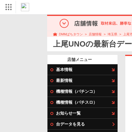
店舗情報
埼玉県
上尾
DMMぱちタウン
上尾UNOの最新台デー
店舗メニュー
基本情報
最新情報
機種情報（パチンコ）
機種情報（パチスロ）
お知らせ一覧
台データを見る