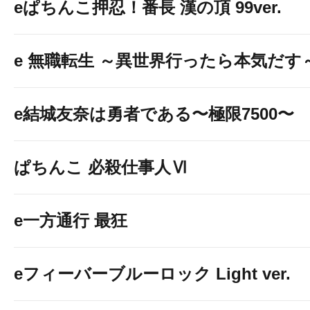
eぱちんこ押忍！番長 漢の頂 99ver.
e 無職転生 ～異世界行ったら本気だす
e結城友奈は勇者である〜極限7500〜
ぱちんこ 必殺仕事人Ⅵ
e一方通行 最狂
eフィーバーブルーロック Light ver.