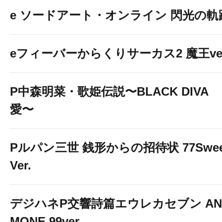
e ソードアート・オンライン 閃光の軌
eフィーバーからくりサーカス2 魔王ver
P中森明菜・歌姫伝説〜BLACK DIVA
愛〜
Pルパン三世 銭形からの招待状 77Swee
Ver.
デジハネP交響詩篇エウレカセブン AN
MONE 99ver.