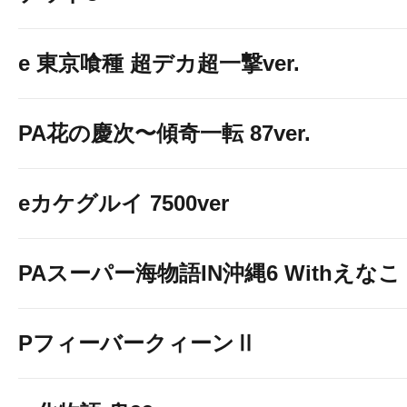
e 東京喰種 超デカ超一撃ver.
PA花の慶次〜傾奇一転 87ver.
eカケグルイ 7500ver
PAスーパー海物語IN沖縄6 Withえなこ
PフィーバークィーンⅡ