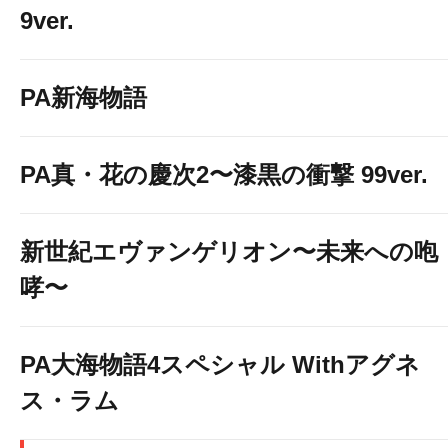
9ver.
PA新海物語
PA真・花の慶次2〜漆黒の衝撃 99ver.
新世紀エヴァンゲリオン〜未来への咆
哮〜
PA大海物語4スペシャル Withアグネ
ス・ラム