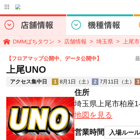
DMMぱちタウン
店舗情報
埼玉県
上尾市
【フロアマップ公開中、データ公開中】
最
上尾UNO
アクセス集中日
8月1日（土）
7月11日（土）
1
2
3
住所
埼玉県上尾市柏座1-1
地図を見る
営業時間
入場ルー