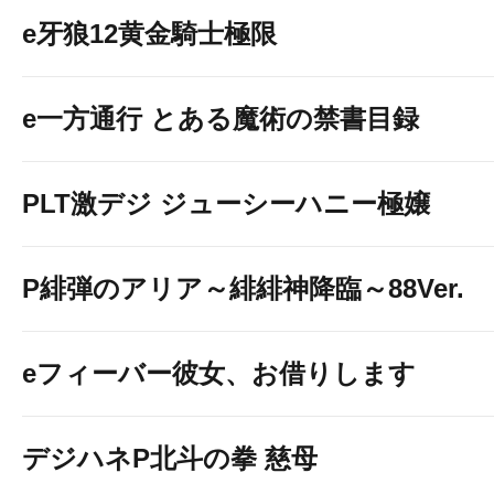
e牙狼12黄金騎士極限
e一方通行 とある魔術の禁書目録
PLT激デジ ジューシーハニー極嬢
P緋弾のアリア～緋緋神降臨～88Ver.
eフィーバー彼女、お借りします
デジハネP北斗の拳 慈母