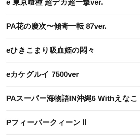
e 東京喰種 超デカ超一撃ver.
PA花の慶次〜傾奇一転 87ver.
eひきこまり吸血姫の悶々
eカケグルイ 7500ver
PAスーパー海物語IN沖縄6 Withえなこ
PフィーバークィーンⅡ