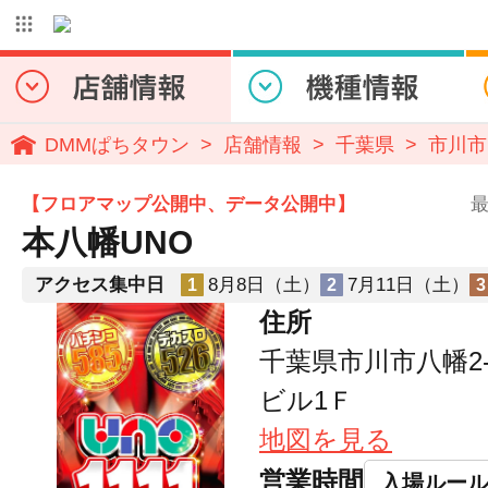
DMMぱちタウン
店舗情報
千葉県
市川市
【フロアマップ公開中、データ公開中】
最
本八幡UNO
アクセス集中日
8月8日（土）
7月11日（土）
1
2
3
住所
千葉県市川市八幡2-
ビル1Ｆ
地図を見る
営業時間
入場ルー