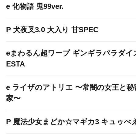
e 化物語 鬼99ver.
P 犬夜叉3.0 大入り 甘SPEC
eまわるん超ワープ ギンギラパラダイス V
ESTA
e ライザのアトリエ 〜常闇の女王と
家〜
P 魔法少女まどか☆マギカ3 キュゥべえv