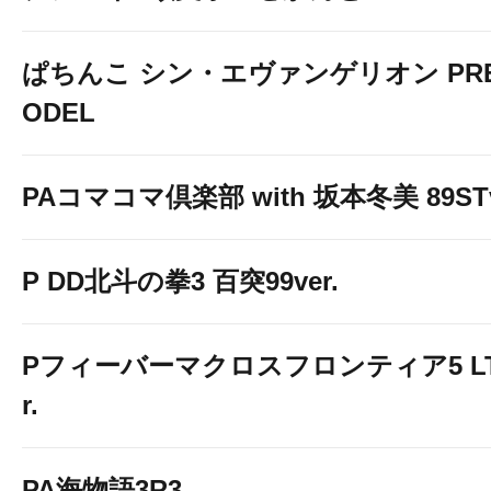
ぱちんこ シン・エヴァンゲリオン PREM
ODEL
PAコマコマ倶楽部 with 坂本冬美 89STv
P DD北斗の拳3 百突99ver.
Pフィーバーマクロスフロンティア5 LT-Li
r.
PA海物語3R3