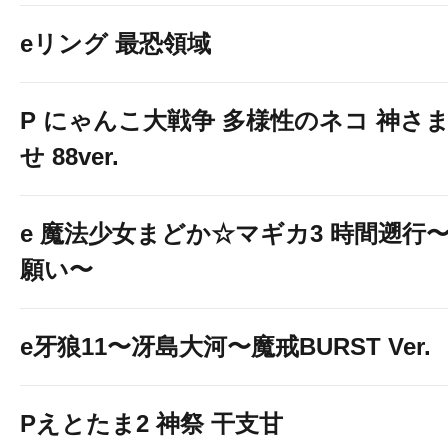
eリング 最恐領域
P にゃんこ大戦争 多様性のネコ 神さ
せ 88ver.
e 魔法少女まどか☆マギカ3 時間遡行
願い〜
e牙狼11〜冴島大河〜魔戒BURST Ver.
Pえとたま2 神祭 干支甘