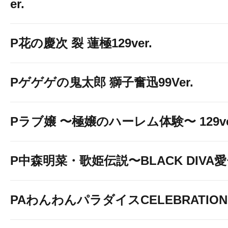
er.
P花の慶次 裂 蓮極129ver.
Pゲゲゲの鬼太郎 獅子奮迅99Ver.
Pラブ嬢 〜極嬢のハーレム体験〜 129ve
P中森明菜・歌姫伝説〜BLACK DIVA
PAわんわんパラダイスCELEBRATION