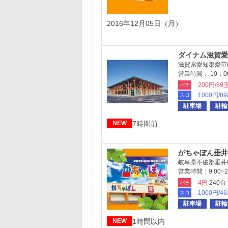
2016年12月05日（月）
ダイナム滋賀愛
滋賀県愛知郡愛荘
営業時間： 10：00
200円/89
パチ
1000円/8
スロ
駐車場
駐輪
7時間前
NEW
がちゃぽん垂井
岐阜県不破郡垂井
営業時間：9:00~22
4円
240台
パチ
1000円/4
スロ
駐車場
駐輪
1時間以内
NEW