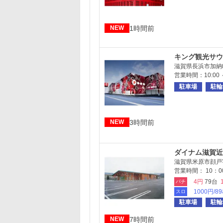
1時間前
NEW
キング観光サウ
滋賀県長浜市加納町
営業時間：10:00 ～
駐車場
駐輪
3時間前
NEW
ダイナム滋賀近
滋賀県米原市顔戸字
営業時間： 10：00
4円
79台
パチ
1000円/8
スロ
駐車場
駐輪
7時間前
NEW