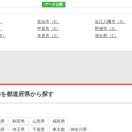
データ公開
）
長浜市（5）
近江八幡市（3）
）
甲賀市（5）
野洲市（3）
5）
米原市（2）
蒲生郡（2）
舗を都道府県から探す
城県
秋田県
山形県
福島県
馬県
埼玉県
千葉県
東京都
神奈川県