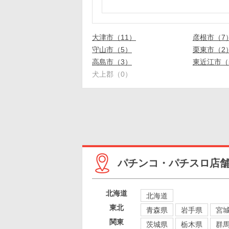
大津市（11）
彦根市（7
守山市（5）
栗東市（2
高島市（3）
東近江市（
犬上郡（0）
パチンコ・パチスロ店
北海道
北海道
東北
青森県
岩手県
宮
関東
茨城県
栃木県
群