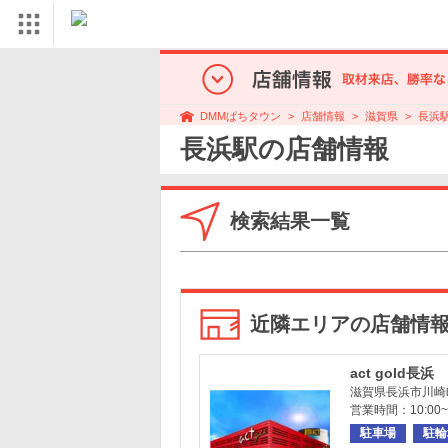
店舗情報
滋賀県
長浜
DMMぱちタウン
長浜駅の店舗情報
検索結果一覧
近隣エリアの店舗情
act gold長浜
滋賀県長浜市川崎町
営業時間：10:00~2
駐車場
駐輪