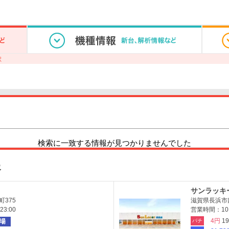
駅
検索に一致する情報が見つかりませんでした
報
サンラッキ
375
滋賀県長浜市口
3:00
営業時間：10:
4円
1
場
パチ