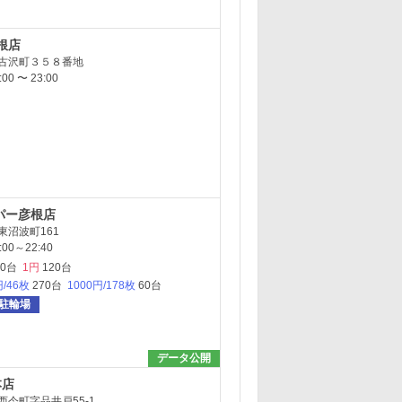
根店
古沢町３５８番地
0 〜 23:00
パー彦根店
東沼波町161
00～22:40
50台
1円
120台
円/46枚
270台
1000円/178枚
60台
駐輪場
データ公開
本店
西今町字品井戸55-1…