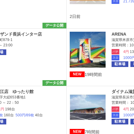
21.73
スロ
2日前
データ公開
ザンド長浜インター店
ARENA
879-1
滋賀県米原市
 23:00
営業時間：10:
4円
1
場
パチ
1000
スロ
駐車場
19時間前
NEW
データ公開
江店 ゆったり館
ダイナム滋
大綛653番地1
滋賀県長浜市
 ～ 22：50
営業時間： 10
1円
198台
4円
2
パチ
9枚
160台
500円/89枚
40台
1000
スロ
場
駐車場
7時間前
NEW