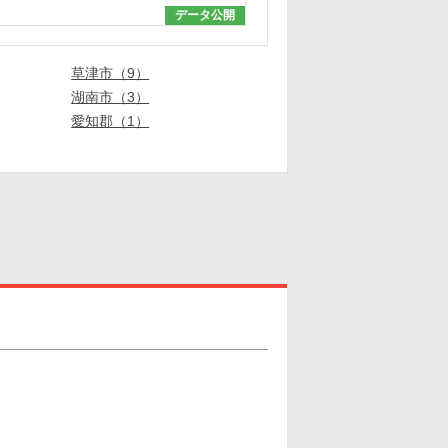
データ公開
草津市（9）
湖南市（3）
愛知郡（1）