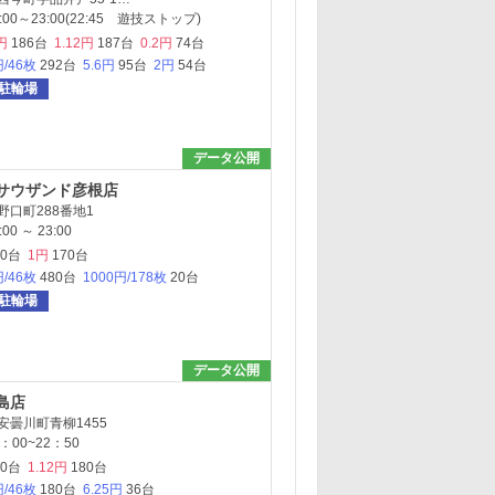
00～23:00(22:45 遊技ストップ)
円
186台
1.12円
187台
0.2円
74台
円/46枚
292台
5.6円
95台
2円
54台
駐輪場
データ公開
サウザンド彦根店
口町288番地1
0 ～ 23:00
80台
1円
170台
円/46枚
480台
1000円/178枚
20台
駐輪場
データ公開
島店
安曇川町青柳1455
00~22：50
80台
1.12円
180台
円/46枚
180台
6.25円
36台