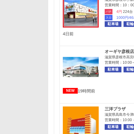
営業時間：10：0
4円
224台
パチ
1000円/4
スロ
駐車場
駐輪
4日前
オーギヤ彦根店
滋賀県彦根市高宮町1
営業時間：10:00～
駐車場
駐輪
19時間前
NEW
三洋プラザ
滋賀県高島市今津町
営業時間：10:00 ～
駐車場
駐輪