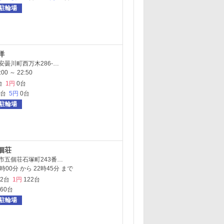
駐輪場
洋
安曇川町西万木286-…
0 ～ 22:50
台
1円
0台
0台
5円
0台
駐輪場
個荘
市五個荘石塚町243番…
00分 から 22時45分 まで
92台
1円
122台
160台
駐輪場