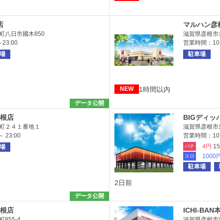
店
マルハン彦
町八日市國木850
滋賀県彦根市
23:00
営業時間：10:0
場
駐車場
1時間以内
NEW
データ公開
根店
BIGディッ
町２４１番地１
滋賀県彦根市
 23:00
営業時間：10:
4円
1
場
パチ
1000
スロ
駐車場
2日前
データ公開
根店
ICHI-BAN
855-4
滋賀県彦根市