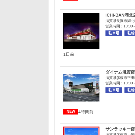
ICHI-BAN湖北
滋賀県長浜市湖北
営業時間：10:00～
駐車場
駐輪
1日前
ダイナム滋賀彦
滋賀県彦根市平田
営業時間：10:00 ～
駐車場
駐輪
4時間前
NEW
サンラッキー彦
滋賀県彦根市小泉町