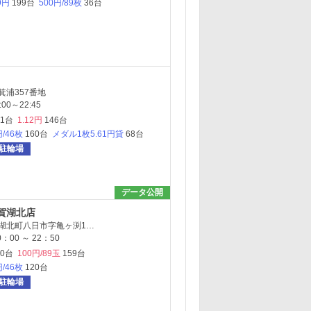
9円
199台
500円/89枚
36台
箕浦357番地
00～22:45
31台
1.12円
146台
円/46枚
160台
メダル1枚5.61円貸
68台
駐輪場
データ公開
賀湖北店
湖北町八日市字亀ヶ渕1…
：00 ～ 22：50
00台
100円/89玉
159台
円/46枚
120台
駐輪場