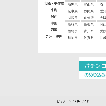
北陸・甲信越
新潟県
富山県
石
東海
岐阜県
静岡県
愛
関西
滋賀県
京都府
大
中国
鳥取県
島根県
岡
四国
徳島県
香川県
愛
九州・沖縄
福岡県
佐賀県
長
ぱちタウン ご利用ガイド