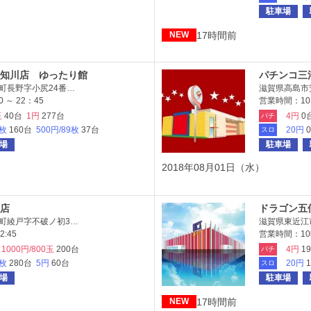
駐車場
17時間前
NEW
知川店 ゆったり館
パチンコ三
町長野字小尻24番…
滋賀県高島市
 ～ 22：45
営業時間：10:0
玉
40台
1円
277台
4円
0
パチ
9枚
160台
500円/89枚
37台
20円
スロ
場
駐車場
2018年08月01日（水）
店
ドラゴン五
町綾戸字不破ノ初3…
滋賀県東近江
:45
営業時間：10時
1000円/800玉
200台
4円
1
パチ
6枚
280台
5円
60台
20円
スロ
場
駐車場
17時間前
NEW