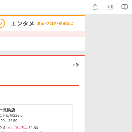
0件
ー長浜店
分田町228-5
00～22:50
95台
200円/178玉
140台