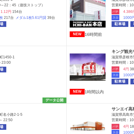
0～22：45（遊技ストップ）
営業時間：10:
1.12円
154台
4.386
パチ
6枚
217台
メダル1枚5.61円貸
39台
1000
スロ
場
駐車場
16時間前
NEW
キング観光
450-1
滋賀県彦根市野
23:00
営業時間：10:0
4円
3
場
パチ
1000
スロ
駐車場
1時間以内
NEW
データ公開
サンエイ高
名小路2-1-5
滋賀県高島市
 22:50
営業時間：10：
4円
1
場
パチ
1000
スロ