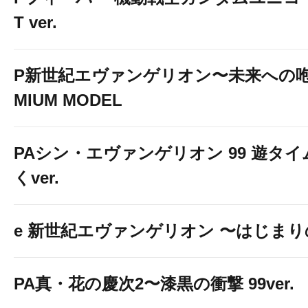
T ver.
P新世紀エヴァンゲリオン〜未来への咆
MIUM MODEL
PAシン・エヴァンゲリオン 99 遊タイ
くver.
e 新世紀エヴァンゲリオン 〜はじま
PA真・花の慶次2〜漆黒の衝撃 99ver.