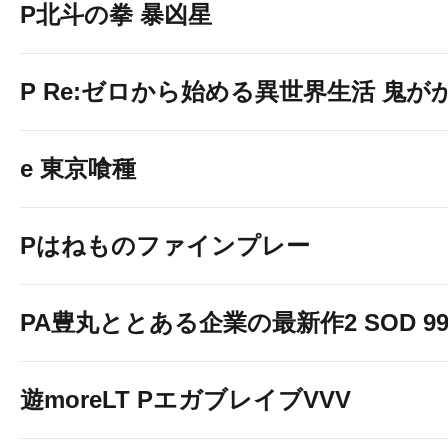
P北斗の拳 暴凶星
P Re:ゼロから始める異世界生活 鬼がかり
e 東京喰種
Pはねものファインプレー
PA豊丸ととある企業の最新作2 SOD 99v
遊moreLT PエガブレイブVVV