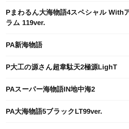
Pまわるん大海物語4スペシャル With
ラム 119ver.
PA新海物語
P大工の源さん超韋駄天2極源LighT
PAスーパー海物語IN地中海2
PA大海物語5ブラックLT99ver.