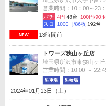
埼玉県所沢市大字下富75
営業時間：10：00～23：
パチ
4円
48台
100円/90
スロ
1000円/86枚
192台
13時間前
NEW
トワーズ狭山ヶ丘店
埼玉県所沢市東狭山ヶ丘1-
営業時間：10:00 ～ 22:4
駐車場
駐輪場
2024年01月13日（土）