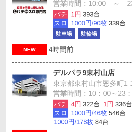
営業時間：10:00 ～ 23
パチ
1円
393台
スロ
1000円/90枚
339台
駐車場
駐輪場
4時間前
NEW
デルパラ9東村山店
東京都東村山市恩多町1-1
営業時間：10：00～23：
パチ
4円
322台
1円
336
スロ
1000円/46枚
546台
1000円/178枚
84台