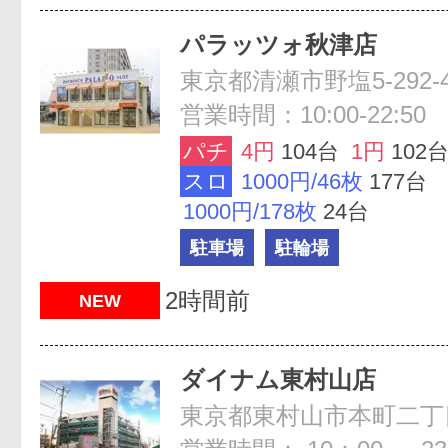
パラッツォ秋津店
営業時間：10:00-22:50
パチ
4円
104台
1円
102
スロ
1000円/46枚
177台
1000円/178枚
24台
駐車場
駐輪場
2時間前
NEW
ダイナム東村山店
東京都東村山市本町二丁