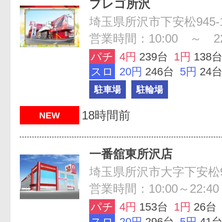
プレゴ所沢
埼玉県所沢市下安松945-
営業時間：10:00 ～ 22
パチ
4円
239台
1円
138
スロ
20円
246台
5円
24
駐車場
駐輪場
18時間前
NEW
一番舘東所沢店
埼玉県所沢市大字下安松96
営業時間：10:00～22:40
パチ
4円
153台
1円
26台
スロ
20円
296台
5円
41