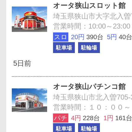
オータ狭山スロット館
埼玉県狭山市大字北入曽72
営業時間：10:00～23:00
スロ
20円
390台
5円
40
駐車場
駐輪場
5日前
オータ狭山パチンコ館
埼玉県狭山市北入曽705-
営業時間：１０：００～
パチ
4円
228台
1円
161
駐車場
駐輪場