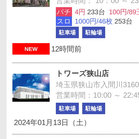
営業時間： 10：00 ～ 23
パチ
4円
233台
100円/89
スロ
1000円/46枚
253台
駐車場
駐輪場
12時間前
NEW
トワーズ狭山店
埼玉県狭山市入間川3160-
営業時間：10:00 ～ 22:4
駐車場
駐輪場
2024年01月13日（土）