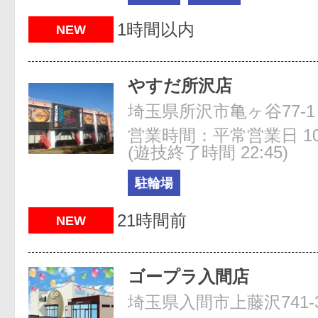
1時間以内
NEW
やすだ所沢店
埼玉県所沢市亀ヶ谷77-1
営業時間：平常営業日 10:0
(遊技終了時間 22:45)
駐輪場
21時間前
NEW
ゴープラ入間店
埼玉県入間市上藤沢741-