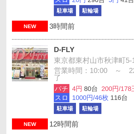
駐車場
駐輪場
3時間前
NEW
D-FLY
東京都東村山市秋津町5-13
営業時間：10:00 ～ 2
了
パチ
4円
80台
200円/178
スロ
1000円/46枚
116台
駐車場
駐輪場
12時間前
NEW