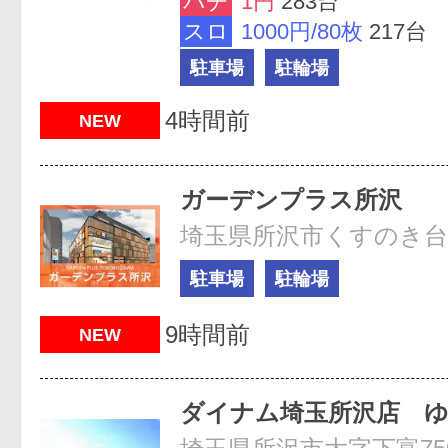
パチ
1円
283台
スロ
1000円/80枚
217台
駐車場
駐輪場
4時間前
NEW
ガーデンプラス所沢
駐車場
駐輪場
9時間前
NEW
ダイナム埼玉所沢店 