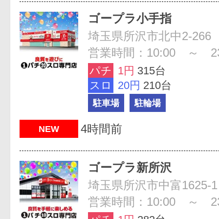
ゴープラ小手指
埼玉県所沢市北中2-266
営業時間：10:00 ～ 23
パチ
1円
315台
スロ
20円
210台
駐車場
駐輪場
4時間前
NEW
ゴープラ新所沢
埼玉県所沢市中富1625-1
営業時間：10:00 ～ 23