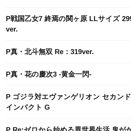
☆大量導入☆
P戦国乙女7 終焉の関ヶ原 LLサイズ 29
ver.
P真・北斗無双 Re：319ver.
P真・花の慶次3 -黄金一閃-
P ゴジラ対エヴァンゲリオン セカン
インパクト G
P Re:ゼロから始める異世界生活 鬼が