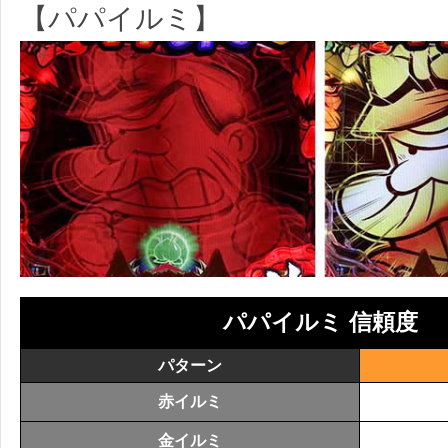
【パパイルミ】
パパイルミ 信頼度
パターン
赤イルミ
金イルミ