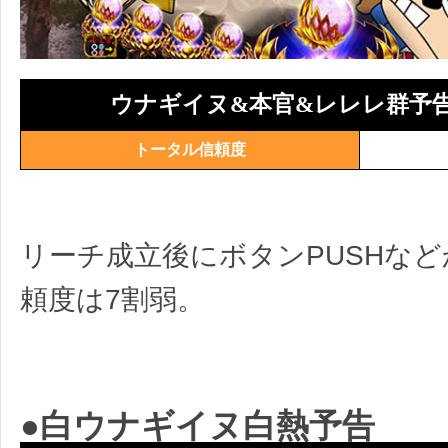
ウナギイヌ&本官&レレレ群予告
トータル信頼度
リーチ成立後にボタンPUSHな
頼度は7割弱。
●白ウナギイヌ白熱予告