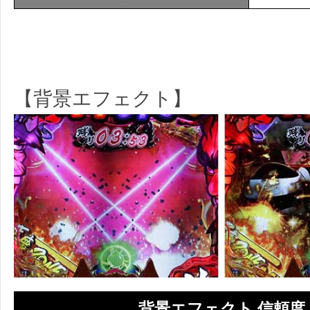
【背景エフェクト】
背景エフェクト 信頼度