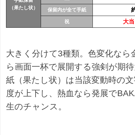
手紙保留
（果たし状）
保留内が全て手紙
大当
祝
大きく分けて3種類。色変化なら
ら画面一杯で展開する強剣が期待
紙（果たし状）は当該変動時の文
度が上下し、熱血なら発展でBAK
生のチャンス。