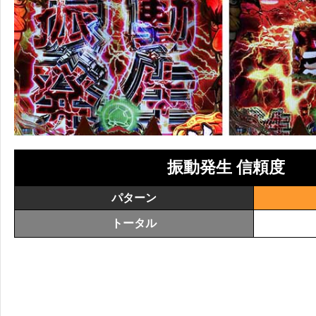
振動発生 信頼度
パターン
トータル