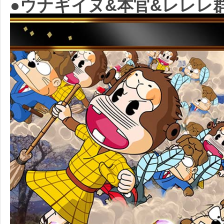
●ウナギイヌ&本官&レレレ