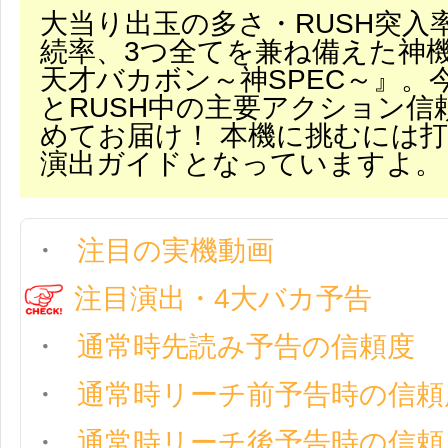
大当り出玉の多さ・RUSH突入率
続率、3つ全てを兼ね備えた神
天才バカボン～神SPEC～』。
とRUSH中の主要アクション信
めてお届け！ 本機に挑むには
演出ガイドとなっていますよ。
注目の実機動画
注目演出・4大バカ予告
通常時先読み予告の信頼度
通常時リーチ前予告時の信頼
通常時リーチ後予告時の信頼