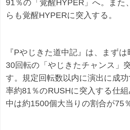
91％の「覚醒HYPER」へ。ま
らも覚醒HYPERに突入する。
『Pやじきた道中記』は、まずは時短1
30回転の「やじきたチャンス」
す。規定回転数以内に演出に成功
率約81％のRUSHに突入する仕組
中は約1500個大当りの割合が75