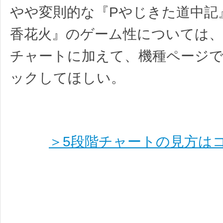
やや変則的な『Pやじきた道中記
香花火』のゲーム性については、
チャートに加えて、機種ページ
ックしてほしい。
＞5段階チャートの見方は