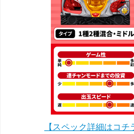
【スペック詳細はコチ