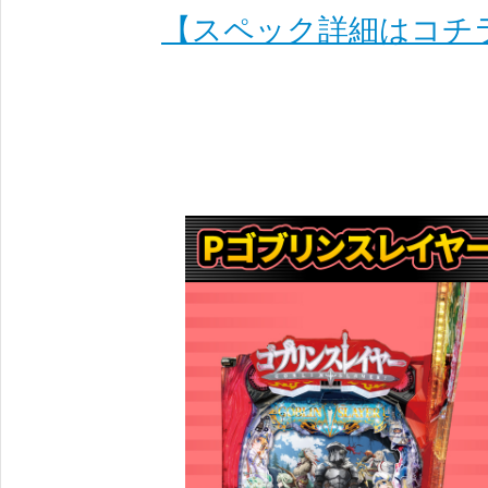
【スペック詳細はコチ