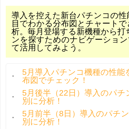
導入を控えた新台パチンコの性
目でわかる分布図とチャートで
析。毎月登場する新機種から打
ンを探すためのナビゲーション
て活用してみよう。
5月導入パチンコ機種の性能
布図でチェック！
5月後半（22日）導入のパチ
別に分析！
5月前半（8日）導入のパチ
別に分析！