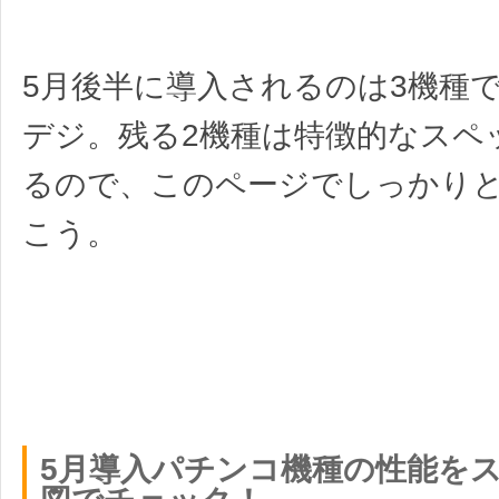
5月後半に導入されるのは3機種で
デジ。残る2機種は特徴的なスペ
るので、このページでしっかり
こう。
5月導入パチンコ機種の性能を