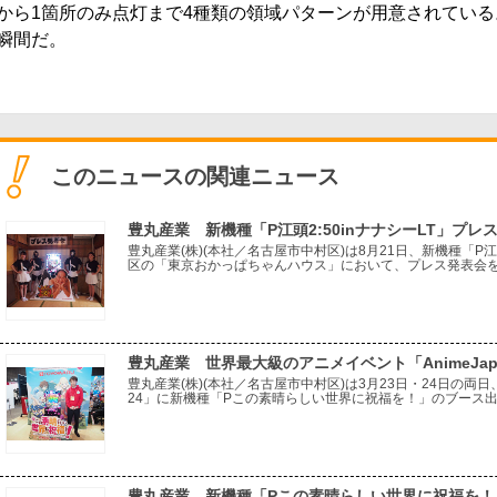
から1箇所のみ点灯まで4種類の領域パターンが用意されてい
瞬間だ。
このニュースの関連ニュース
豊丸産業 新機種「P江頭2:50inナナシーLT」プレ
豊丸産業(株)(本社／名古屋市中村区)は8月21日、新機種「P江
区の「東京おかっぱちゃんハウス」において、プレス発表会を開
ouTubeチャンネル『エガちゃんねる』の雰囲気でスタートした
豊丸産業 世界最大級のアニメイベント「AnimeJapa
豊丸産業(株)(本社／名古屋市中村区)は3月23日・24日の両日、
24」に新機種「Pこの素晴らしい世界に祝福を！」のブース出展
apan」は10周年の節目を超え、10万人を超える来場ともな
豊丸産業 新機種「Pこの素晴らしい世界に祝福を