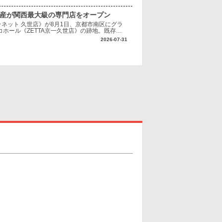
興産が関西最大級の専門店をオープン
ネット 久世店》が8月1日、京都市南区にグラ
ホール《ZETTA京一久世店》の跡地。既存施
へ転換する。 《クレーンプラネット 久世
2026-07-31