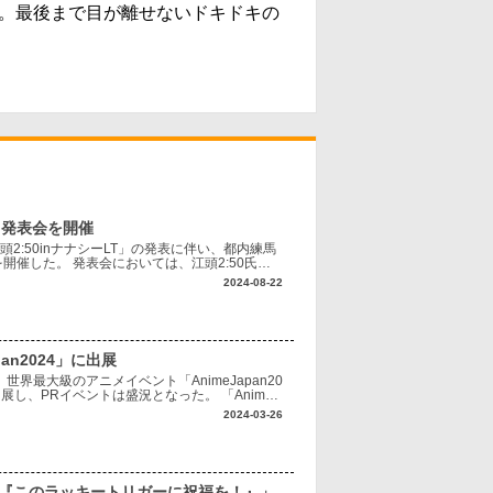
る。最後まで目が離せないドキドキの
ス発表会を開催
頭2:50inナナシーLT」の発表に伴い、都内練馬
催した。 発表会においては、江頭2:50氏のY
。2020年2
2024-08-22
n2024」に出展
世界最大級のアニメイベント「AnimeJapan20
し、PRイベントは盛況となった。 「AnimeJ
った。実
2024-03-26
！『このラッキートリガーに祝福を！』」