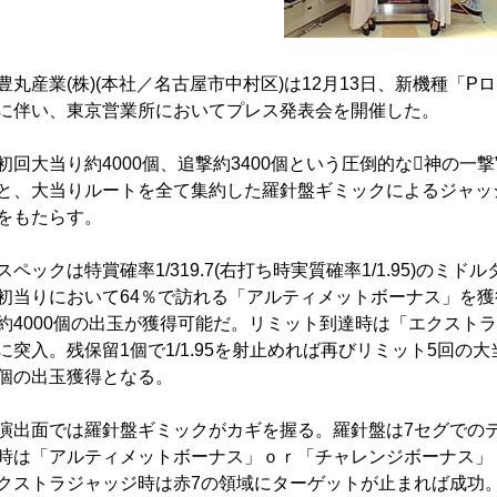
豊丸産業(株)(本社／名古屋市中村区)は12月13日、新機種「
に伴い、東京営業所においてプレス発表会を開催した。
初回大当り約4000個、追撃約3400個という圧倒的な神の一
と、大当りルートを全て集約した羅針盤ギミックによるジャッ
をもたらす。
スペックは特賞確率1/319.7(右打ち時実質確率1/1.95)の
初当りにおいて64％で訪れる「アルティメットボーナス」を獲得
約4000個の出玉が獲得可能だ。リミット到達時は「エクストラジャ
に突入。残保留1個で1/1.95を射止めれば再びリミット5回の大
個の出玉獲得となる。
演出面では羅針盤ギミックがカギを握る。羅針盤は7セグでの
時は「アルティメットボーナス」ｏｒ「チャレンジボーナス」
クストラジャッジ時は赤7の領域にターゲットが止まれば成功