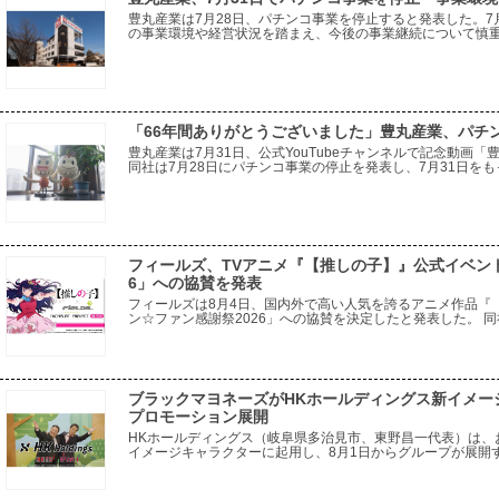
豊丸産業は7月28日、パチンコ事業を停止すると発表した。7
の事業環境や経営状況を踏まえ、今後の事業継続について慎
ている。取引先に対しては、事業停止による影響をできる限
「66年間ありがとうございました」豊丸産業、パチ
豊丸産業は7月31日、公式YouTubeチャンネルで記念動画
同社は7月28日にパチンコ事業の停止を発表し、7月31日をも
から現在に至るまでの同社の歩みを振り返る内容。一般電役を
フィールズ、TVアニメ『【推しの子】』公式イベン
6」への協賛を発表
フィールズは8月4日、国内外で高い人気を誇るアニメ作品『
ン☆ファン感謝祭2026」への協賛を決定したと発表した。 
種トーキョーグール』をはじめとする多彩な人気IPにおいて
ブラックマヨネーズがHKホールディングス新イメージ
プロモーション展開
HKホールディングス（岐阜県多治見市、東野昌一代表）は、
イメージキャラクターに起用し、8月1日からグループが展開する「
55店舗でプロモーションを開始する。 今回の起用は、幅広