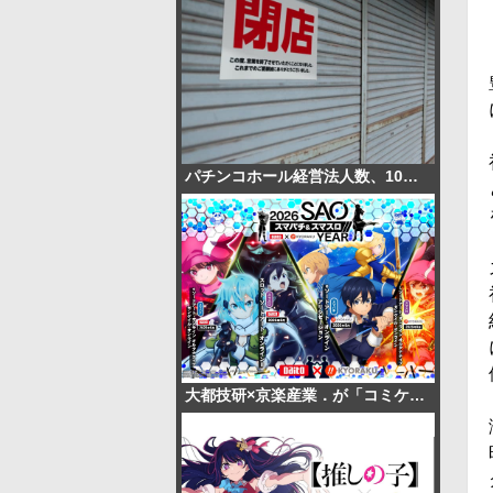
パチンコホール経営法人数、10年間で半減 総売上高は2年連続増加
大都技研×京楽産業．が「コミケ108」に共同出展！『SAOシリーズ』最新機種お披露目や限定ノベルティ配布も