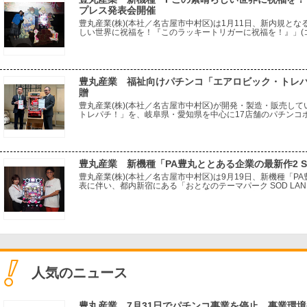
プレス発表会開催
豊丸産業(株)(本社／名古屋市中村区)は1月11日、新内規と
しい世界に祝福を！『このラッキートリガーに祝福を！』」(
台場の複合映画館「ユナイテッド・シネマ アクアシティお台
豊丸産業 福祉向けパチンコ「エアロビック・トレ
贈
豊丸産業(株)(本社／名古屋市中村区)が開発・製造・販売し
トレパチ！」を、岐阜県・愛知県を中心に17店舗のパチンコホ
多治見市)が、岐阜県多治見市に寄贈した。 寄贈式は1月10
豊丸産業 新機種「PA豊丸ととある企業の最新作2 SOD
豊丸産業(株)(本社／名古屋市中村区)は9月19日、新機種「PA豊
表に伴い、都内新宿にある「おとなのテーマパーク SOD L
タレントの加藤鷹さんや紗倉まなさんたちが、新機種へと誘っ
人気のニュース
豊丸産業、7月31日でパチンコ事業を停止 事業環