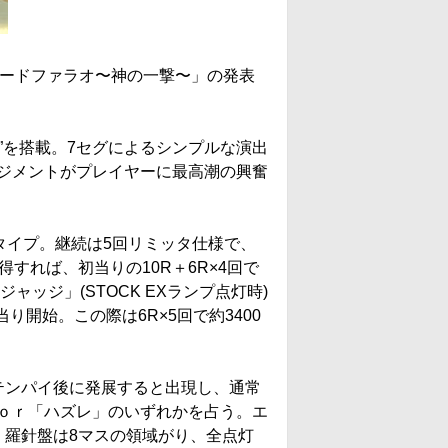
Pロードファラオ〜神の一撃〜」の発表
撃”を搭載。7セグによるシンプルな演出
ジメントがプレイヤーに最高潮の興奮
ミドルタイプ。継続は5回リミッタ仕様で、
すれば、初当りの10R＋6R×4回で
ッジ」(STOCK EXランプ点灯時)
当り開始。この際は6R×5回で約3400
テンパイ後に発展すると出現し、通常
ｏｒ「ハズレ」のいずれかを占う。エ
。羅針盤は8マスの領域がり、全点灯