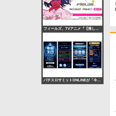
フィールズ、TVアニメ『【推しの子】』公式イベント「苺プロダクション☆ファン感謝祭2026」への協賛を発表
パチスロサミットONLINEが「今日スロ」をリリース、質問回答で機種提案と称号獲得が可能に