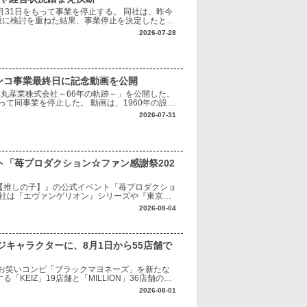
月31日をもって事業を停止する。 同社は、昨今
重に検討を重ねた結果、事業停止を決定したとし
り最小限にとどめられるよう、最後まで対応に努
2026-07-28
ンコ事業最終日に記念動画を公開
「豊丸産業株式会社～66年の軌跡～」を公開した。
って同事業を停止した。 動画は、1960年の設立
代表する1996年発売の『ナ
2026-07-31
ト「苺プロダクション☆ファン感謝祭202
【推しの子】』の公式イベント「苺プロダクショ
同社は『エヴァンゲリオン』シリーズや『東京喰
、作品の魅力を最大限に生かした遊技機化や商
2026-08-04
キャラクターに、8月1日から55店舗で
お笑いコンビ「ブラックマヨネーズ」を新たな
KEIZ」19店舗と「MILLION」36店舗の計
い世代から支持を集めるブラックマ
2026-08-01