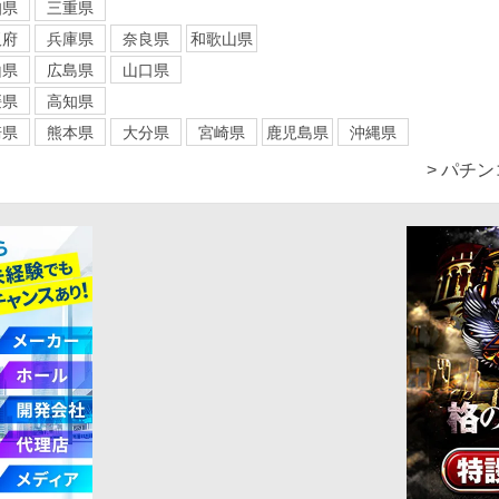
知県
三重県
阪府
兵庫県
奈良県
和歌山県
山県
広島県
山口県
媛県
高知県
崎県
熊本県
大分県
宮崎県
鹿児島県
沖縄県
> パチ