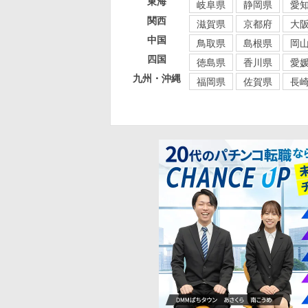
東海
岐阜県
静岡県
愛
関西
滋賀県
京都府
大
中国
鳥取県
島根県
岡
四国
徳島県
香川県
愛
九州・沖縄
福岡県
佐賀県
長