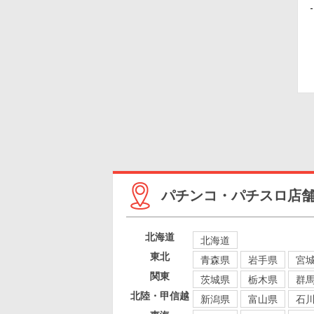
パチンコ・パチスロ店
北海道
北海道
東北
青森県
岩手県
宮
関東
茨城県
栃木県
群
北陸・甲信越
新潟県
富山県
石