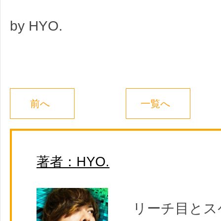
by HYO.
前へ
一覧へ
著者：HYO.
リーチ目とス