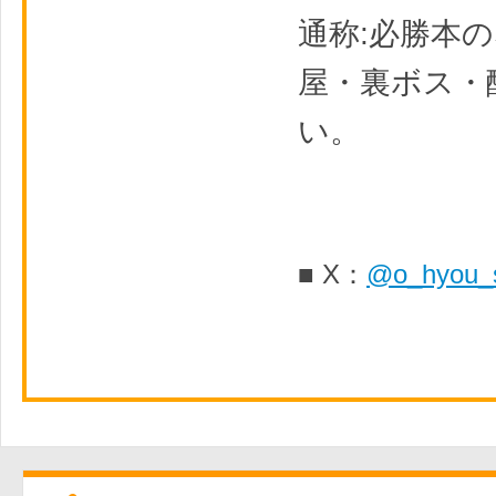
通称:必勝本
屋・裏ボス・
い。
■ X：
@o_hyou_