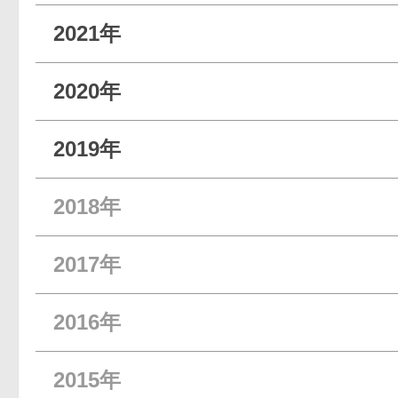
2021年
2020年
2019年
2018年
2017年
2016年
2015年