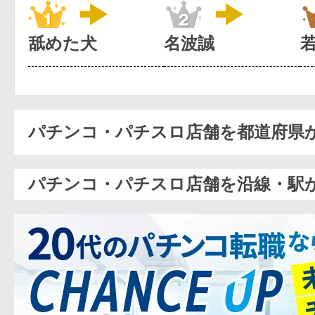
舐めた犬
名波誠
パチンコ・パチスロ店舗を都道府県
パチンコ・パチスロ店舗を沿線・駅