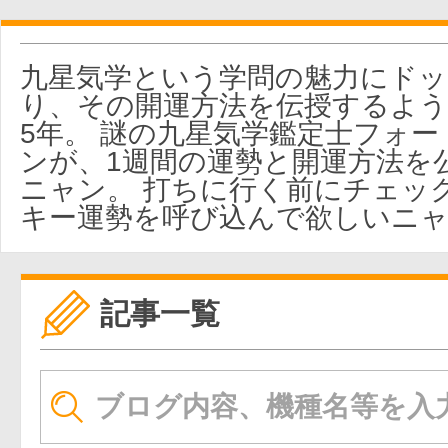
九星気学という学問の魅力にド
り、その開運方法を伝授するよう
5年。 謎の九星気学鑑定士フォ
ンが、1週間の運勢と開運方法を
ニャン。 打ちに行く前にチェッ
キー運勢を呼び込んで欲しいニ
記事一覧