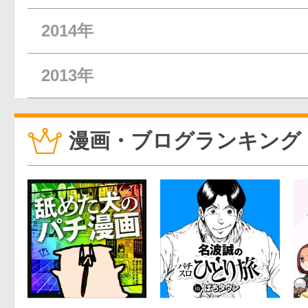
2014年
2013年
漫画・ブログランキング