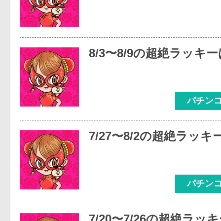
8/3〜8/9の超絶ラッキ
パチン
7/27〜8/2の超絶ラッ
パチン
7/20〜7/26の超絶ラ