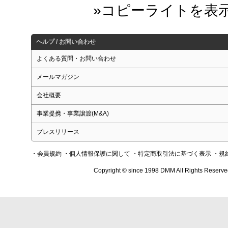
ヘルプ / お問い合わせ
よくある質問・お問い合わせ
メールマガジン
会社概要
事業提携・事業譲渡(M&A)
プレスリリース
・会員規約
・個人情報保護に関して
・特定商取引法に基づく表示
・規
Copyright © since 1998 DMM All Rights Reserve