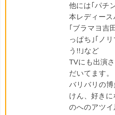
他には｢パチ
本レディース
｢ブラマヨ吉
っぱち｣｢ノ
う!!｣など
TVにも出演
だいてます。
バリバリの博
けん、好きに
のへのアツイ