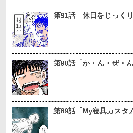
第91話「休日をじっく
第90話「か・ん・ぜ・
第89話「My寝具カスタ