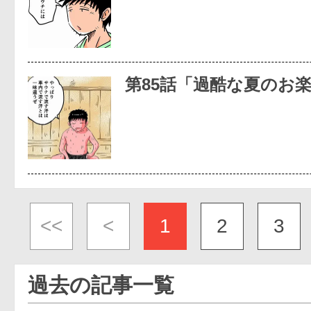
第85話「過酷な夏のお
<<
<
1
2
3
過去の記事一覧