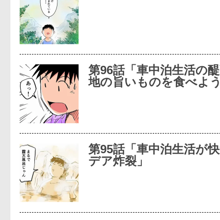
第96話「車中泊生活の醍
地の旨いものを食べよ
第95話「車中泊生活が
デア炸裂」