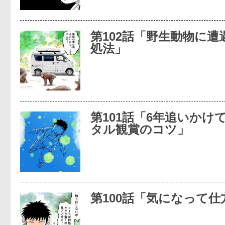
第102話「野生動物に
処法」
第101話「6年追いかけ
タル観賞のコツ」
第100話「気になって仕