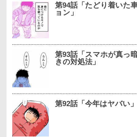
第94話「たどり着いた
ョン」
第93話「スマホが真っ
きの対処法」
第92話「今年はヤバい