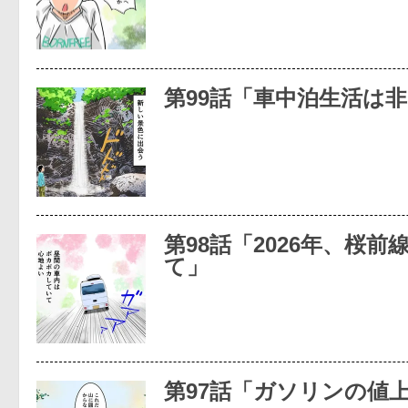
第99話「車中泊生活は
第98話「2026年、桜
て」
第97話「ガソリンの値