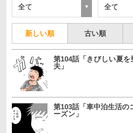
新しい順
古い順
第104話「きびしい夏
夫」
第103話「車中泊生活
ーズン」