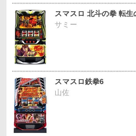
スマスロ 北斗の拳 転生
サミー
スマスロ鉄拳6
山佐