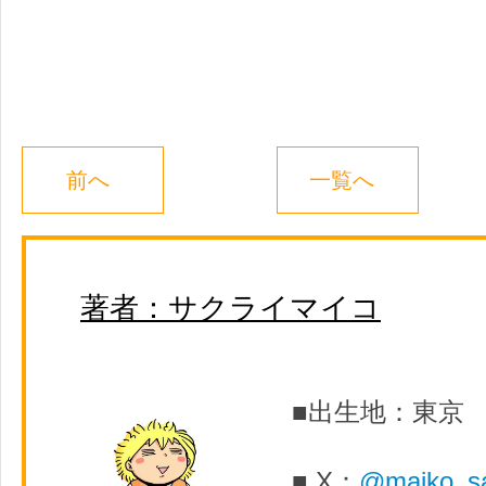
前へ
一覧へ
著者：サクライマイコ
■出生地：東京
■ X：
@maiko_sa