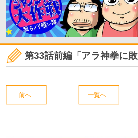
第33話前編「アラ神拳に
前へ
一覧へ