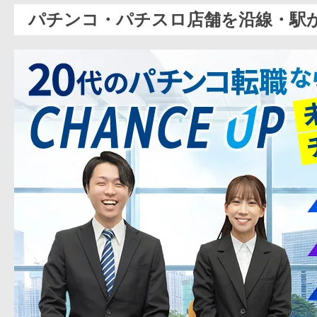
パチンコ・パチスロ店舗を沿線・駅