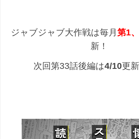
ジャブジャブ大作戦は毎月
第1
新！
次回第33話後編は
4/10
更