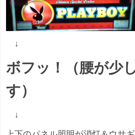
↓
ボフッ！（腰が少
す）
↓
上下のパネル照明が消灯＆ウサギ