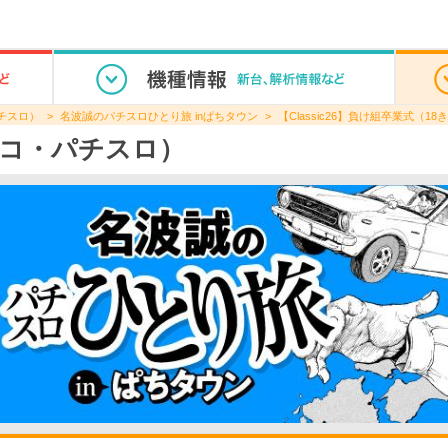
チスロ）
名波誠のパチスロひとり旅 inぱちタウン
【Classic26】負け組卒業式（1
コ・パチスロ）