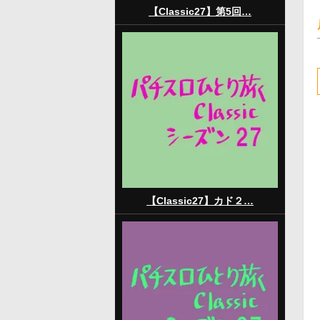
【Classic27】第5回…
【Classic27】カド２…