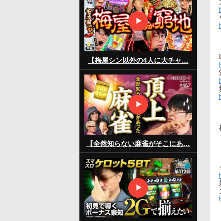
【梅屋シン以外の4人に大チャ…
【全然知らない麻雀がそこにあ…