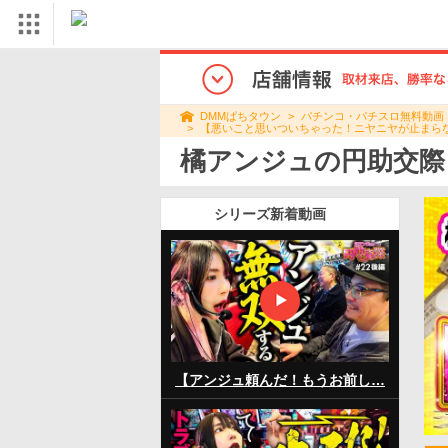
パチンコ・パチスロ無料動画
DMMぱちタウン
【悪いこと思いついちゃった！ニヤニヤが止まらな
橘アンジュの円助交際
シリーズ新着動画
【アンジュ頼んだ！もうお前し…