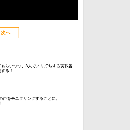
次へ
てもらいつつ、3人でノリ打ちする実戦番
闘する！
の声をモニタリングすることに。
！