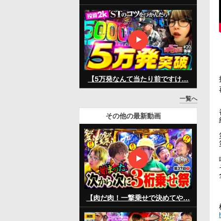
【5万発なんて当たり前ですけ…
一覧へ
その他の最新動画
【肉だ肉！一撃乗せで決めてや…