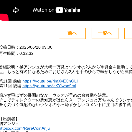
前へ
一覧へ
投稿日時：2025/06/28 09:00
再生時間：0:32:32
番組説明：橘アンジュが大崎一万発とウシオの2人から軍資金を援助し
組。もっと有名になるためにおじさん2人を手のひらで転がしながら奮
第11回 前編
https://youtu.be/rimXyECnGLI
第11回 後編
https://youtu.be/vlKYlwbp9mI
鳴かず飛ばずの展開のなか、ウシオが早めの台移動を決意。
そこでディレクターの悪知恵がはたらき、アンジュと万ちゃんでウシオ
全く気づく気配のないウシオの小っ恥ずかしいコメントに注目の後半戦
【出演者】
橘アンジュ
https://x.com/RareCoinAnju