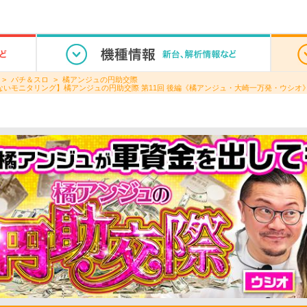
パチ＆スロ
橘アンジュの円助交際
いモニタリング】橘アンジュの円助交際 第11回 後編《橘アンジュ・大崎一万発・ウシオ