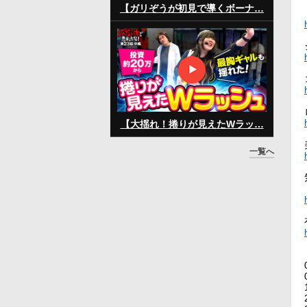
【ガリぞうが初見で導くボーナ…
【大揺れ！捲りが見えたWラッ…
一覧へ