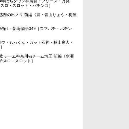
24年ぱちタウン神展開・フリーズ・万発
チスロ・スロット・パチンコ］
感謝の出ノリ 前編《嵐・青山りょう・梅屋
拓》e新海物語349［スマパチ・パチン
《ジロウ・もっくん・ガット石神・秋山良人・
コ］
 チーム神奈川vsチーム埼玉 前編《水瀬
チスロ・スロット］