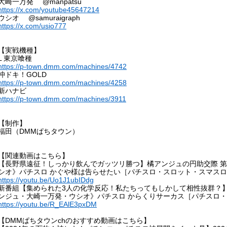
大崎一万発 @manpatsu
https://x.com/youtube45647214
ウシオ @samuraigraph
https://x.com/usio777
【実戦機種】
L 東京喰種
https://p-town.dmm.com/machines/4742
沖ドキ！GOLD
https://p-town.dmm.com/machines/4258
新ハナビ
https://p-town.dmm.com/machines/3911
【制作】
福田（DMMぱちタウン）
【関連動画はこちら】
【長野県遠征！しっかり飲んでガッツリ勝つ】橘アンジュの円助交際 第
シオ》パチスロ かぐや様は告らせたい［パチスロ・スロット・スマス
https://youtu.be/Uo1J1ubIDdg
新番組【集められた3人の化学反応！私たちってもしかして相性抜群？】橘
ンジュ・大崎一万発・ウシオ》パチスロ からくりサーカス［パチスロ
https://youtu.be/R_EAlE3pxDM
【DMMぱちタウンchのおすすめ動画はこちら】