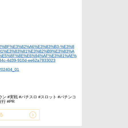
3%82%BF%E3%82%A6%E3%83%B3-%E3%8
91%E3%83%81%E3%82%B9%E3%83%A
%E5%8F%8E%E6%94%AF%E3%81%AE%
4c-4d39-910d-ee62a7833023
=202404_01
ウン #実戦 #パチスロ #スロット #パチンコ
行 #PR
る