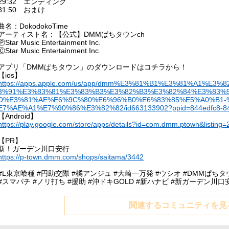
29:32 エンディング
31:50 おまけ
曲名：DokodokoTime
アーティスト名：【公式】DMMぱちタウンch
ⓅStar Music Entertainment Inc.
ⒸStar Music Entertainment Inc.
アプリ「DMMぱちタウン」のダウンロードはコチラから！
【ios】
https://apps.apple.com/us/app/dmm%E3%81%B1%E3%81%A1%E
3%91%E3%83%81%E3%83%B3%E3%82%B3%E3%82%84%E3%83%
D%E3%81%AE%E6%9C%80%E6%96%B0%E6%83%85%E5%A0%B1-
E7%AE%A1%E7%90%86%E3%82%82/id663133902?ppid=844edfc8-84
【Android】
https://play.google.com/store/apps/details?id=com.dmm.ptown&listing
【PR】
新！ガーデン川口安行
https://p-town.dmm.com/shops/saitama/3442
#L東京喰種 #円助交際 #橘アンジュ #大崎一万発 #ウシオ #DMMぱちタ
#スマパチ #ノリ打ち #援助 #沖ドキGOLD #新ハナビ #新ガーデン川口安
関連するコミュニティを見