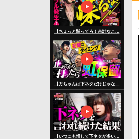
【ちょっと黙ってろ！余計なこ…
【万ちゃんは下ネタだけじゃな…
【いつにも増して下ネタが多い…