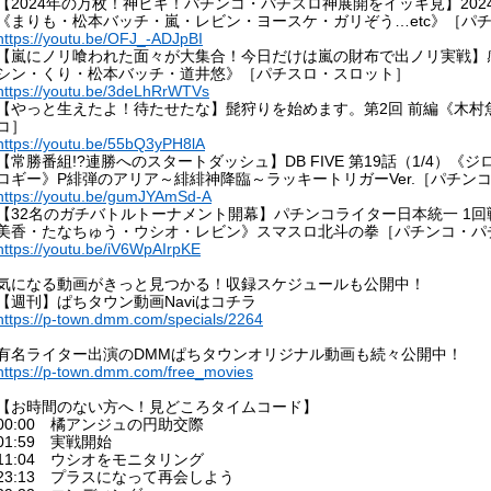
【2024年の万枚！神ヒキ！パチンコ・パチスロ神展開をイッキ見】20
《まりも・松本バッチ・嵐・レビン・ヨースケ・ガリぞう…etc》［パ
https://youtu.be/OFJ_-ADJpBI
【嵐にノリ喰われた面々が大集合！今日だけは嵐の財布で出ノリ実戦】
シン・くり・松本バッチ・道井悠》［パチスロ・スロット］
https://youtu.be/3deLhRrWTVs
【やっと生えたよ！待たせたな】髭狩りを始めます。第2回 前編《木村魚
コ］
https://youtu.be/55bQ3yPH8lA
【常勝番組!?連勝へのスタートダッシュ】DB FIVE 第19話（1/4）
ロギー》P緋弾のアリア～緋緋神降臨～ラッキートリガーVer.［パチン
https://youtu.be/gumJYAmSd-A
【32名のガチバトルトーナメント開幕】パチンコライター日本統一 1回戦
美香・たなちゅう・ウシオ・レビン》スマスロ北斗の拳［パチンコ・パ
https://youtu.be/iV6WpAIrpKE
気になる動画がきっと見つかる！収録スケジュールも公開中！
【週刊】ぱちタウン動画Naviはコチラ
https://p-town.dmm.com/specials/2264
有名ライター出演のDMMぱちタウンオリジナル動画も続々公開中！
https://p-town.dmm.com/free_movies
【お時間のない方へ！見どころタイムコード】
00:00 橘アンジュの円助交際
01:59 実戦開始
11:04 ウシオをモニタリング
23:13 プラスになって再会しよう