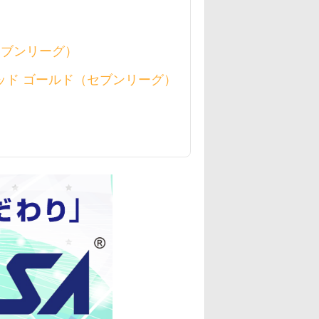
セブンリーグ）
ッド ゴールド（セブンリーグ）