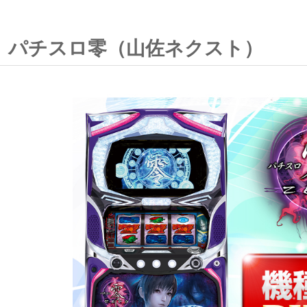
パチスロ零（山佐ネクスト）