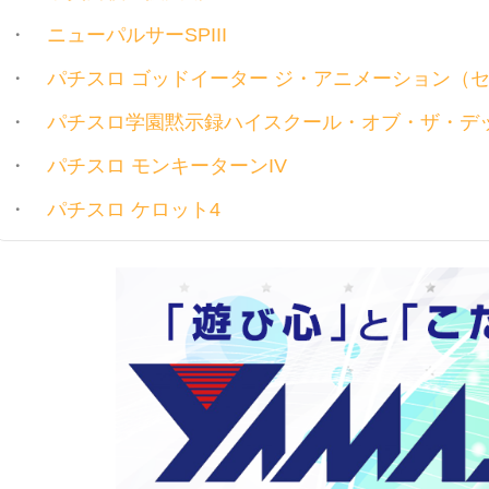
ニューパルサーSPIII
パチスロ ゴッドイーター ジ・アニメーション（
パチスロ学園黙示録ハイスクール・オブ・ザ・デ
パチスロ モンキーターンIV
パチスロ ケロット4